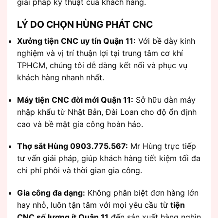
giải pháp kỹ thuật của khách hàng.
LÝ DO CHỌN HÙNG PHÁT CNC
Xưởng tiện CNC uy tín Quận 11:
Với bề dày kinh
nghiệm và vị trí thuận lợi tại trung tâm cơ khí
TPHCM, chúng tôi dễ dàng kết nối và phục vụ
khách hàng nhanh nhất.
Máy tiện CNC đời mới Quận 11:
Sở hữu dàn máy
nhập khẩu từ Nhật Bản, Đài Loan cho độ ổn định
cao và bề mặt gia công hoàn hảo.
Thợ sắt Hùng 0903.775.567:
Mr Hùng trực tiếp
tư vấn giải pháp, giúp khách hàng tiết kiệm tối đa
chi phí phôi và thời gian gia công.
Gia công đa dạng:
Không phân biệt đơn hàng lớn
hay nhỏ, luôn tận tâm với mọi yêu cầu từ
tiện
CNC số lượng ít Quận 11
đến sản xuất hàng nghìn