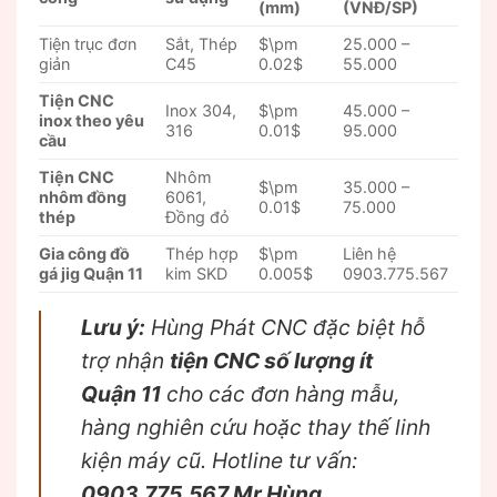
(mm)
(VNĐ/SP)
Tiện trục đơn
Sắt, Thép
$\pm
25.000 –
giản
C45
0.02$
55.000
Tiện CNC
Inox 304,
$\pm
45.000 –
inox theo yêu
316
0.01$
95.000
cầu
Tiện CNC
Nhôm
$\pm
35.000 –
nhôm đồng
6061,
0.01$
75.000
thép
Đồng đỏ
Gia công đồ
Thép hợp
$\pm
Liên hệ
gá jig Quận 11
kim SKD
0.005$
0903.775.567
Lưu ý:
Hùng Phát CNC đặc biệt hỗ
trợ nhận
tiện CNC số lượng ít
Quận 11
cho các đơn hàng mẫu,
hàng nghiên cứu hoặc thay thế linh
kiện máy cũ. Hotline tư vấn:
0903.775.567 Mr Hùng
.