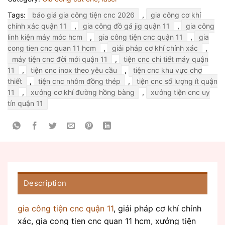
Tags:
báo giá gia công tiện cnc 2026
,
gia công cơ khí
chính xác quận 11
,
gia công đồ gá jig quận 11
,
gia công
linh kiện máy móc hcm
,
gia công tiện cnc quận 11
,
gia
cong tien cnc quan 11 hcm
,
giải pháp cơ khí chính xác
,
máy tiện cnc đời mới quận 11
,
tiện cnc chi tiết máy quận
11
,
tiện cnc inox theo yêu cầu
,
tiện cnc khu vực chợ
thiết
,
tiện cnc nhôm đồng thép
,
tiện cnc số lượng ít quận
11
,
xưởng cơ khí đường hồng bàng
,
xưởng tiện cnc uy
tín quận 11
Description
gia công tiện cnc quận 11
, giải pháp cơ khí chính
xác, gia cong tien cnc quan 11 hcm, xưởng tiện