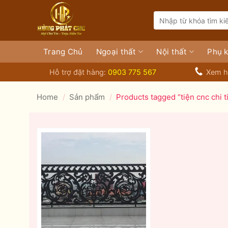
Bỏ
Search
qua
for:
nội
dung
Trang Chủ
Ngoại thất
Nội thất
Phụ k
Hỗ trợ đặt hàng:
0903 775 567
Xem h
Home
/
Sản phẩm
/
Products tagged “tiện cnc chi t