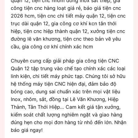
quận 12, tiện cnc nhôm đồng inox sắt thép, gia
công tiện cnc hàng loạt giá rẻ, báo giá tiện cnc
2026 hcm, tiện cnc chi tiết máy quận 12, tiện cnc
trục dài quận 12, gia công cơ khí kcn tân thới
hiệp, tiện cnc hiệp thành quận 12, xưởng tiện cnc
đường lê văn khương, tiện cnc theo bản vẽ yêu
cầu, gia công cơ khí chính xác hcm
Chuyên cung cấp giải pháp gia công tiện CNC
Quận 12 tập trung vào chế tạo chính xác các loại
linh kiện, chi tiết máy phức tạp. Chúng tôi sở hữu
hệ thống máy tiện CNC hiện đại, đảm bảo độ
bóng cao, dung sai chuẩn xác trên mọi vật liệu
Inox, nhôm, sắt, đồng tại Lê Văn Khương, Hiệp
Thành, Tân Thới Hiệp… Cam kết giá tận xưởng,
kiểm soát chất lượng nghiêm ngặt và giao hàng
đúng hẹn cho mọi đơn hàng từ nhỏ đến lớn. Nhận
báo giá ngay!