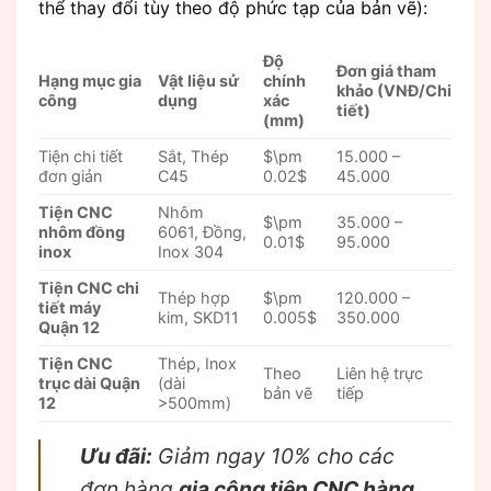
thể thay đổi tùy theo độ phức tạp của bản vẽ):
Độ
Đơn giá tham
Hạng mục gia
Vật liệu sử
chính
khảo (VNĐ/Chi
công
dụng
xác
tiết)
(mm)
Tiện chi tiết
Sắt, Thép
$\pm
15.000 –
đơn giản
C45
0.02$
45.000
Tiện CNC
Nhôm
$\pm
35.000 –
nhôm đồng
6061, Đồng,
0.01$
95.000
inox
Inox 304
Tiện CNC chi
Thép hợp
$\pm
120.000 –
tiết máy
kim, SKD11
0.005$
350.000
Quận 12
Tiện CNC
Thép, Inox
Theo
Liên hệ trực
trục dài Quận
(dài
bản vẽ
tiếp
12
>500mm)
Ưu đãi:
Giảm ngay 10% cho các
đơn hàng
gia công tiện CNC hàng