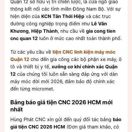
Quận 12 sở hữu vị trí chiến lược, là cửa ngõ giao
thông kết nối các tỉnh miền Đông Nam Bộ. Với sự
hiện diện của
KCN Tân Thới Hiệp
và các trục
đường công nghiệp trọng điểm như
Lê Văn
Khương
,
Hiệp Thành
, nhu cầu về
gia cong tien
cnc quan 12
luôn ở mức cao nhất toàn thành phố.
Từ các yêu cầu về
tiện CNC linh kiện máy móc
Quận 12
cho đến gia công các bộ phận xe máy, ô
tô và thiết bị y tế,
xưởng cơ khí chính xác Quận
12
của chúng tôi luôn sẵn sàng đáp ứng với dàn
máy móc đời mới 2026, đảm bảo độ chính xác
đến từng micromet.
Bảng báo giá tiện CNC 2026 HCM mới
nhất
Hùng Phát CNC xin gửi đến quý đối tác bảng
báo
giá tiện CNC 2026 HCM
(Đơn giá tham khảo, có