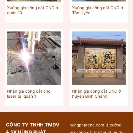
Xưởng gia công cắt CNC ở
Xưởng gia công cắt CNC ở
quận 10
Tân Uyên
Nhận gia công cắt cnc,
Nhận gia công cắt CNC ở
laser tại quận 1
huyện Bình Chánh
CÔNG TY TNHH TMDV
hungphatcnc.com là xưởng
& SX HÙNG PHÁT
gia công sắt mỹ thuật uy tín