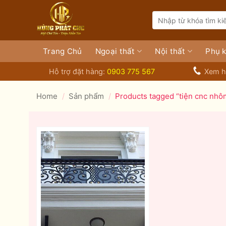
Bỏ
Search
qua
for:
nội
dung
Trang Chủ
Ngoại thất
Nội thất
Phụ k
Hỗ trợ đặt hàng:
0903 775 567
Xem h
Home
/
Sản phẩm
/
Products tagged “tiện cnc nhô