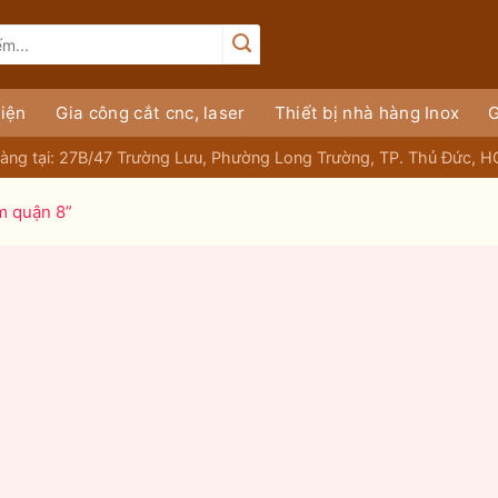
iện
Gia công cắt cnc, laser
Thiết bị nhà hàng Inox
G
àng tại: 27B/47 Trường Lưu, Phường Long Trường, TP. Thủ Đức, 
m quận 8”