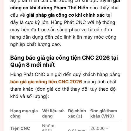
Sự phát triển của các xưởng cơ khí dọc tuyến
gia
công cơ khí đường Phạm Thế Hiển
cho thấy nhu
cầu về
giải pháp gia công cơ khí chính xác
tại
đây là cực kỳ lớn. Hùng Phát CNC với hệ thống
máy tiện đa trục sẵn sàng phục vụ từ các đơn
hàng dân dụng đến các linh kiện máy móc công
nghiệp chất lượng cao.
Bảng báo giá gia công tiện CNC 2026 tại
Quận 8 mới nhất
Hùng Phát CNC xin gửi đến quý khách hàng bảng
báo giá gia công tiện CNC 2026
mang tính chất
tham khảo (đơn giá có thể thay đổi tùy theo độ
khó và số lượng):
Hạng mục gia
Vật liệu sử
Độ chính
Đơn giá tham
công
dụng
xác (±)
khảo (VNĐ)
Nhôm
Tiện CNC
20.000 –
6061,
0.01 mm