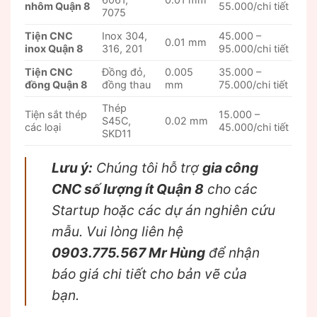
nhôm Quận 8
55.000/chi tiết
7075
Tiện CNC
Inox 304,
45.000 –
0.01 mm
inox Quận 8
316, 201
95.000/chi tiết
Tiện CNC
Đồng đỏ,
0.005
35.000 –
đồng Quận 8
đồng thau
mm
75.000/chi tiết
Thép
Tiện sắt thép
15.000 –
S45C,
0.02 mm
các loại
45.000/chi tiết
SKD11
Lưu ý:
Chúng tôi hỗ trợ
gia công
CNC số lượng ít Quận 8
cho các
Startup hoặc các dự án nghiên cứu
mẫu. Vui lòng liên hệ
0903.775.567 Mr Hùng
để nhận
báo giá chi tiết cho bản vẽ của
bạn.