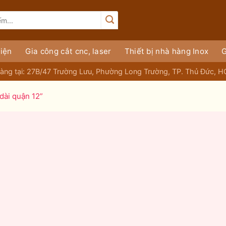
iện
Gia công cắt cnc, laser
Thiết bị nhà hàng Inox
G
àng tại: 27B/47 Trường Lưu, Phường Long Trường, TP. Thủ Đức, 
dài quận 12”