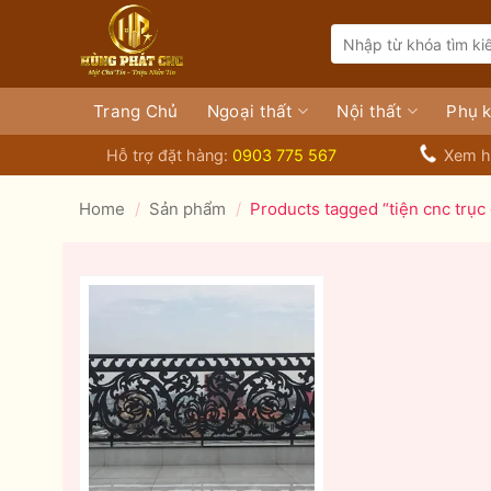
Bỏ
Search
qua
for:
nội
dung
Trang Chủ
Ngoại thất
Nội thất
Phụ k
Hỗ trợ đặt hàng:
0903 775 567
Xem h
Home
/
Sản phẩm
/
Products tagged “tiện cnc trục 