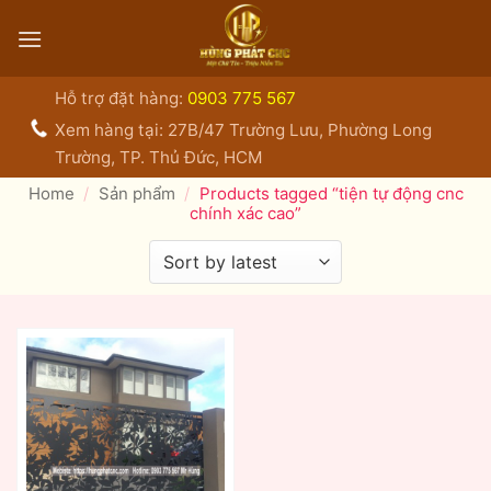
Bỏ
qua
nội
dung
Hỗ trợ đặt hàng:
0903 775 567
Xem hàng tại: 27B/47 Trường Lưu, Phường Long
Trường, TP. Thủ Đức, HCM
Home
/
Sản phẩm
/
Products tagged “tiện tự động cnc
chính xác cao”