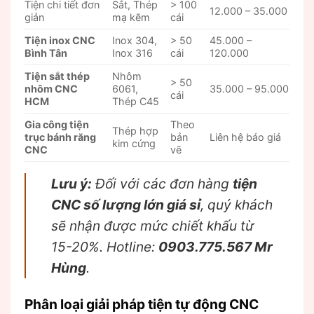
Tiện chi tiết đơn
Sắt, Thép
> 100
12.000 – 35.000
giản
mạ kẽm
cái
Tiện inox CNC
Inox 304,
> 50
45.000 –
Bình Tân
Inox 316
cái
120.000
Tiện sắt thép
Nhôm
> 50
nhôm CNC
6061,
35.000 – 95.000
cái
HCM
Thép C45
Gia công tiện
Theo
Thép hợp
trục bánh răng
bản
Liên hệ báo giá
kim cứng
CNC
vẽ
Lưu ý:
Đối với các đơn hàng
tiện
CNC số lượng lớn giá sỉ
, quý khách
sẽ nhận được mức chiết khấu từ
15-20%. Hotline:
0903.775.567 Mr
Hùng
.
Phân loại giải pháp tiện tự động CNC