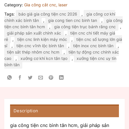
Category:
Gia công cắt cnc, laser
Tags:
báo giá gia công tiện cnc 2026
,
gia công cơ khí
chính xác bình tân
,
gia cong tien cnc binh tan
,
gia công
tiện cnc bình tân hcm
,
gia công tiện trục bánh răng cnc
,
giải pháp sản xuất chính xác
,
tiện cnc chi tiết máy giá
rẻ
,
tiện cnc linh kiện máy móc
,
tiện cnc số lượng lớn giá
sỉ
,
tiện cnc vĩnh lộc bình tân
,
tiện inox cnc bình tân
,
tiện sắt thép nhôm cnc hcm
,
tiện tự động cnc chính xác
cao
,
xưởng cơ khí kcn tân tạo
,
xưởng tiện cnc uy tín
bình tân
Description
gia công tiện cnc bình tân hcm, giải pháp sản