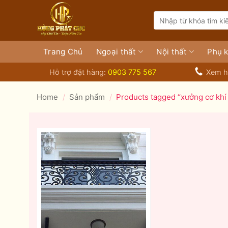
Bỏ
Search
qua
for:
nội
dung
Trang Chủ
Ngoại thất
Nội thất
Phụ k
Hỗ trợ đặt hàng:
0903 775 567
Xem h
Home
/
Sản phẩm
/
Products tagged “xưởng cơ khí 