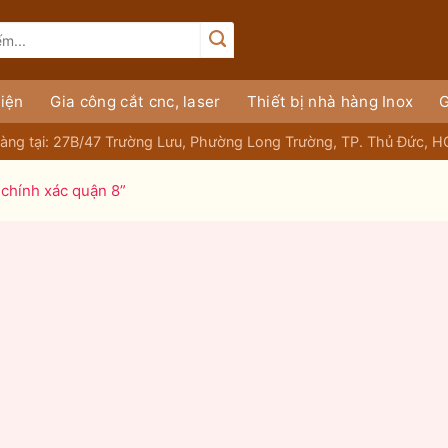
iện
Gia công cắt cnc, laser
Thiết bị nhà hàng Inox
G
àng tại: 27B/47 Trường Lưu, Phường Long Trường, TP. Thủ Đức, 
chính xác quận 8”