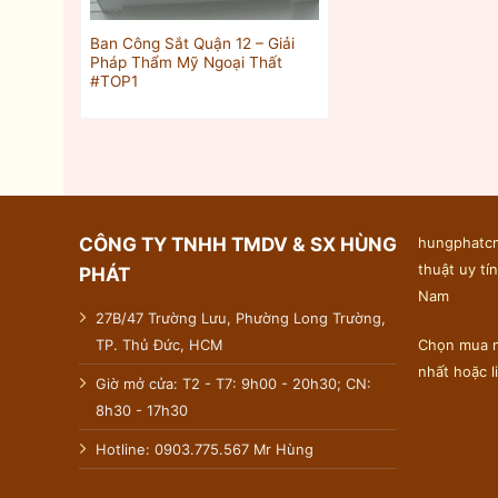
Ban Công Sắt Quận 12 – Giải
Pháp Thẩm Mỹ Ngoại Thất
#TOP1
CÔNG TY TNHH TMDV & SX HÙNG
hungphatcn
thuật uy tín
PHÁT
Nam
27B/47 Trường Lưu, Phường Long Trường,
TP. Thủ Đức, HCM
Chọn mua n
nhất hoặc 
Giờ mở cửa: T2 - T7: 9h00 - 20h30; CN:
8h30 - 17h30
Hotline: 0903.775.567 Mr Hùng