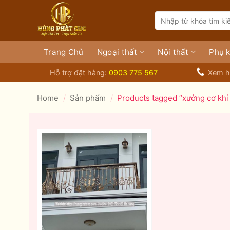
Bỏ
Search
qua
for:
nội
dung
Trang Chủ
Ngoại thất
Nội thất
Phụ k
Hỗ trợ đặt hàng:
0903 775 567
Xem h
Home
/
Sản phẩm
/
Products tagged “xưởng cơ khí 