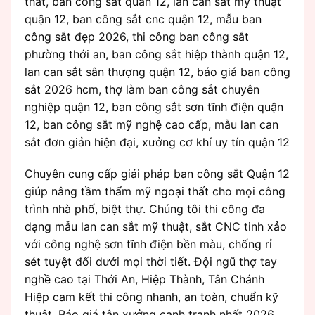
thất, ban cong sat quan 12, lan can sắt mỹ thuật
quận 12, ban công sắt cnc quận 12, mẫu ban
công sắt đẹp 2026, thi công ban công sắt
phường thới an, ban công sắt hiệp thành quận 12,
lan can sắt sân thượng quận 12, báo giá ban công
sắt 2026 hcm, thợ làm ban công sắt chuyên
nghiệp quận 12, ban công sắt sơn tĩnh điện quận
12, ban công sắt mỹ nghệ cao cấp, mẫu lan can
sắt đơn giản hiện đại, xưởng cơ khí uy tín quận 12
Chuyên cung cấp giải pháp ban công sắt Quận 12
giúp nâng tầm thẩm mỹ ngoại thất cho mọi công
trình nhà phố, biệt thự. Chúng tôi thi công đa
dạng mẫu lan can sắt mỹ thuật, sắt CNC tinh xảo
với công nghệ sơn tĩnh điện bền màu, chống rỉ
sét tuyệt đối dưới mọi thời tiết. Đội ngũ thợ tay
nghề cao tại Thới An, Hiệp Thành, Tân Chánh
Hiệp cam kết thi công nhanh, an toàn, chuẩn kỹ
thuật. Báo giá tận xưởng cạnh tranh nhất 2026.