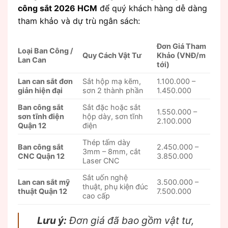
công sắt 2026 HCM
để quý khách hàng dễ dàng
tham khảo và dự trù ngân sách:
Đơn Giá Tham
Loại Ban Công /
Quy Cách Vật Tư
Khảo (VNĐ/m
Lan Can
tới)
Lan can sắt đơn
Sắt hộp mạ kẽm,
1.100.000 –
giản hiện đại
sơn 2 thành phần
1.450.000
Ban công sắt
Sắt đặc hoặc sắt
1.550.000 –
sơn tĩnh điện
hộp dày, sơn tĩnh
2.100.000
Quận 12
điện
Thép tấm dày
Ban công sắt
2.450.000 –
3mm – 8mm, cắt
CNC Quận 12
3.850.000
Laser CNC
Sắt uốn nghệ
Lan can sắt mỹ
3.500.000 –
thuật, phụ kiện đúc
thuật Quận 12
7.500.000
cao cấp
Lưu ý:
Đơn giá đã bao gồm vật tư,