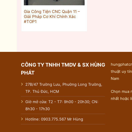
Gia Công Tiện CNC Quận 11 –
Giải Pháp Cơ Khí Chính Xác
#TOP1
CÔNG TY TNHH TMDV & SX HÙNG
hungphatcn
thuật uy tín
PHÁT
Nam
27B/47 Trường Lưu, Phường Long Trường,
TP. Thủ Đức, HCM
Chọn mua n
nhất hoặc 
Giờ mở cửa: T2 - T7: 9h00 - 20h30; CN:
8h30 - 17h30
Hotline: 0903.775.567 Mr Hùng