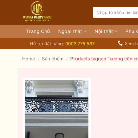
Bỏ
Search
qua
for:
nội
dung
Trang Chủ
Ngoại thất
Nội thất
Phụ k
Hỗ trợ đặt hàng:
0903 775 567
Xem h
Home
/
Sản phẩm
/
Products tagged “xưởng tiện cn