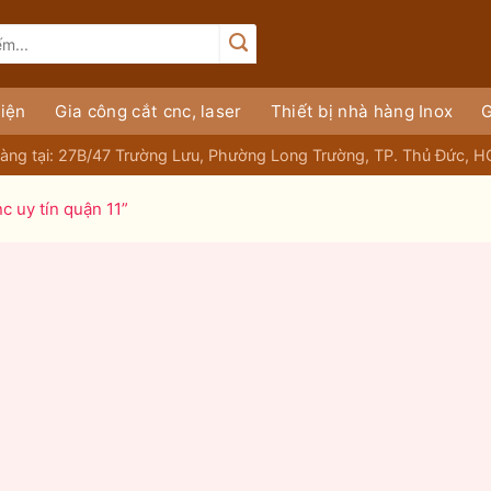
iện
Gia công cắt cnc, laser
Thiết bị nhà hàng Inox
G
àng tại: 27B/47 Trường Lưu, Phường Long Trường, TP. Thủ Đức, 
c uy tín quận 11”