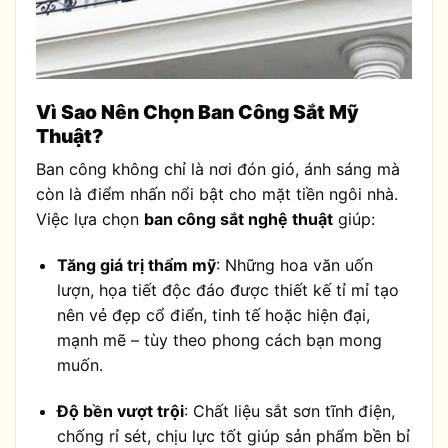
Vì Sao Nên Chọn Ban Công Sắt Mỹ
Thuật?
Ban công không chỉ là nơi đón gió, ánh sáng mà
còn là điểm nhấn nổi bật cho mặt tiền ngôi nhà.
Việc lựa chọn
ban công sắt nghệ thuật
giúp:
Tăng giá trị thẩm mỹ
: Những hoa văn uốn
lượn, họa tiết độc đáo được thiết kế tỉ mỉ tạo
nên vẻ đẹp cổ điển, tinh tế hoặc hiện đại,
mạnh mẽ – tùy theo phong cách bạn mong
muốn.
Độ bền vượt trội
: Chất liệu sắt sơn tĩnh điện,
chống rỉ sét, chịu lực tốt giúp sản phẩm bền bỉ