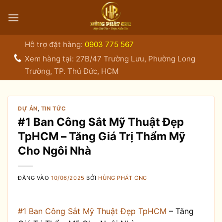
Bỏ
qua
nội
dung
Hỗ trợ đặt hàng:
0903 775 567
Xem hàng tại: 27B/47 Trường Lưu, Phường Long
Trường, TP. Thủ Đức, HCM
DỰ ÁN
,
TIN TỨC
#1 Ban Công Sắt Mỹ Thuật Đẹp
TpHCM – Tăng Giá Trị Thẩm Mỹ
Cho Ngôi Nhà
ĐĂNG VÀO
10/06/2025
BỞI
HÙNG PHÁT CNC
#1 Ban Công Sắt Mỹ Thuật Đẹp TpHCM
– Tăng