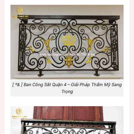
[ *& ] Ban Công Sắt Quận 4 – Giải Pháp Thẩm Mỹ Sang
Trọng