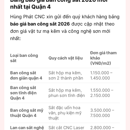
nhất tại Quận 4
Hùng Phát CNC xin gửi đến quý khách hàng bảng
báo giá ban công sắt 2026
được cập nhật theo
đơn giá vật tư mạ kẽm và công nghệ sơn mới
nhất:
Đơn giá tham
Loại ban công
Quy cách vật liệu
khảo
sắt
(VNĐ/m2)
Ban công sắt
Sắt hộp mạ kẽm,
1.150.000 –
đơn giản quận 4
sơn 2 thành phần
1.450.000
Ban công sắt
Sắt hộp mạ kẽm,
1.550.000 –
sơn tĩnh điện
phun sơn tĩnh điện
2.150.000
Quận 4
Sắt đặc uốn hoa
Ban công sắt mỹ
3.500.000 –
văn, phụ kiện mỹ
thuật Quận 4
7.500.000
thuật
Lan can sắt nghệ
Sắt cắt CNC Laser
2.800.000 –