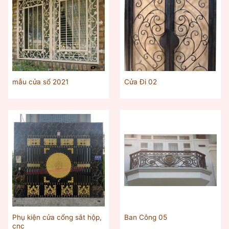
mẫu cửa sổ 2021
Cửa Đi 02
Phụ kiện cửa cổng sắt hộp,
Ban Công 05
cnc