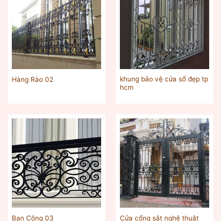
khung bảo vệ cửa sổ đẹp tp
Hàng Rào 02
hcm
Cửa cổng sắt nghệ thuật
Ban Công 03