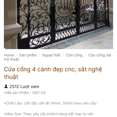
Home
/
Sản phẩm
/
Ngoại thất
/
Cửa cổng
/
Cửa cổng sắt
mỹ thuật
Cửa cổng 4 cánh đẹp cnc, sắt nghệ
thuật
2512 Lượt xem
•Mã sản Phẩm : SMT-02
•Chất Liệu: Sắt đặc uốn ⊠ 14mm, 16mm theo yêu cầu
•Màu Sơn: Theo yêu cầu khách hàng kết hợp tư vấn