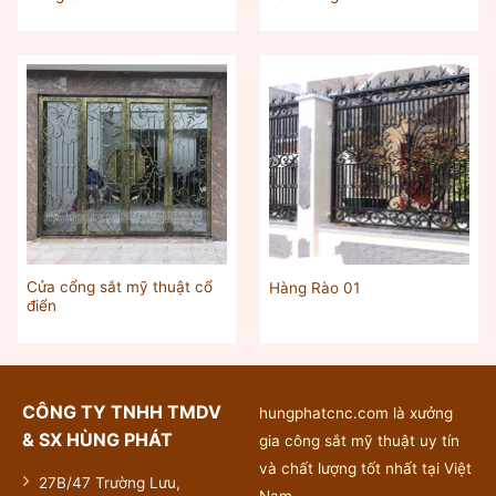
Cửa cổng sắt mỹ thuật cổ
Hàng Rào 01
điển
CÔNG TY TNHH TMDV
hungphatcnc.com là xưởng
& SX HÙNG PHÁT
gia công sắt mỹ thuật uy tín
và chất lượng tốt nhất tại Việt
27B/47 Trường Lưu,