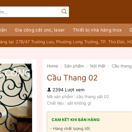
iện
Gia công cắt cnc, laser
Thiết bị nhà hàng Inox
G
àng tại: 27B/47 Trường Lưu, Phường Long Trường, TP. Thủ Đức, 
Home
/
Sản phẩm
/
Nội thất
/
Cầu thang
Cầu Thang 02
2394 Lượt xem
Mã sản phẩm : cầu thang sắt 02
Chất liệu : sắt không gỉ
CAM KẾT KHI BÁN HÀNG:
- Hàng chất lượng tốt.