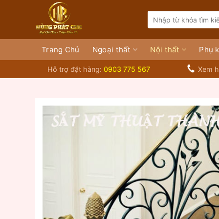
Bỏ
Search
qua
for:
nội
dung
Trang Chủ
Ngoại thất
Nội thất
Phụ k
Hỗ trợ đặt hàng:
0903 775 567
Xem h