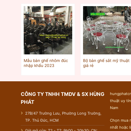
Mẫu bàn ghế nhôm đúc
Bộ bàn ghế sắt mỹ thuật
nhập khẩu 2023
giá rẻ
CÔNG TY TNHH TMDV & SX HÙNG
hungphatcn
thuật uy tín
PHÁT
Nam
27B/47 Trường Lưu, Phường Long Trường,
TP. Thủ Đức, HCM
Chọn mua n
nhất hoặc 
Giờ mở cửa: T2 - T7: 9h00 - 20h30; CN: