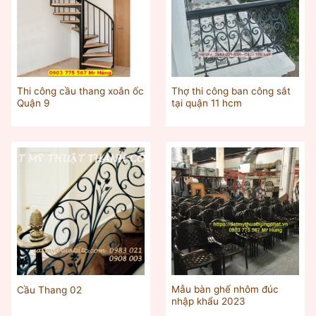
Thi công cầu thang xoắn ốc
Thợ thi công ban công sắt
Quận 9
tại quận 11 hcm
Mẫu bàn ghế nhôm đúc
Cầu Thang 02
nhập khẩu 2023