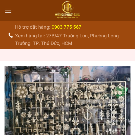
Bỏ
qua
nội
dung
Hỗ trợ đặt hàng:
0903 775 567
Xem hàng tại: 27B/47 Trường Lưu, Phường Long
Trường, TP. Thủ Đức, HCM