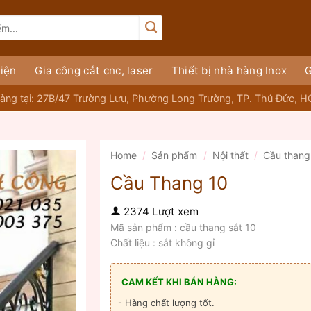
iện
Gia công cắt cnc, laser
Thiết bị nhà hàng Inox
G
àng tại: 27B/47 Trường Lưu, Phường Long Trường, TP. Thủ Đức, 
Home
/
Sản phẩm
/
Nội thất
/
Cầu thang
Cầu Thang 10
2374 Lượt xem
Mã sản phẩm : cầu thang sắt 10
Chất liệu : sắt không gỉ
CAM KẾT KHI BÁN HÀNG:
- Hàng chất lượng tốt.