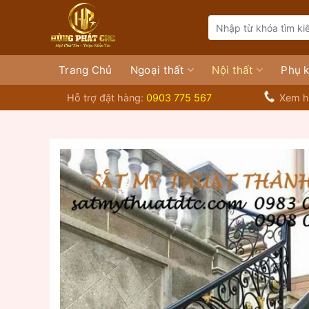
Bỏ
Search
qua
for:
nội
dung
Trang Chủ
Ngoại thất
Nội thất
Phụ k
Hỗ trợ đặt hàng:
0903 775 567
Xem h