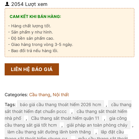
2054 Lượt xem
CAM KẾT KHI BÁN HÀNG:
- Hàng chất lượng tốt.
- Sản phẩm y như hình.
- Độ bền sản phẩm cao.
- Giao hàng trong vòng 3-5 ngày.
- Bao đổi trả nếu hàng lỗi.
LIÊN HỆ BÁO GIÁ
Categories:
Cầu thang
,
Nội thất
Tags:
báo giá cầu thang thoát hiểm 2026 hcm
,
cầu thang
sắt thoát hiểm đạt chuẩn pccc
,
cầu thang sắt thoát hiểm
nhà phố
,
Cầu thang sắt thoát hiểm quận 11
,
gia công
cầu thang sắt giá tốt hcm
,
giải pháp an toàn phòng cháy
,
làm cầu thang sắt đường lãnh binh thăng
,
lắp đặt cầu
thang sắt thoát hiểm chung cư.
,
mẫu cầu thang sắt thoát