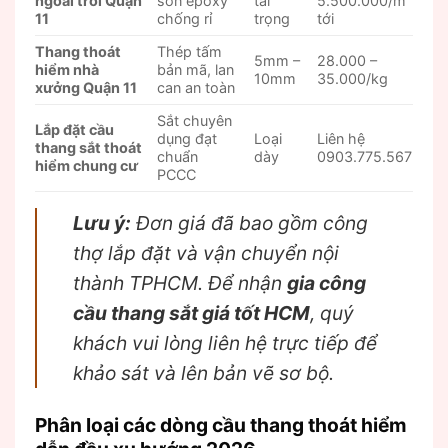
ngoài trời Quận
sơn epoxy
tải
5.500.000/m
11
chống rỉ
trọng
tới
Thang thoát
Thép tấm
5mm –
28.000 –
hiểm nhà
bản mã, lan
10mm
35.000/kg
xưởng Quận 11
can an toàn
Sắt chuyên
Lắp đặt cầu
dụng đạt
Loại
Liên hệ
thang sắt thoát
chuẩn
dày
0903.775.567
hiểm chung cư
PCCC
Lưu ý:
Đơn giá đã bao gồm công
thợ lắp đặt và vận chuyển nội
thành TPHCM. Để nhận
gia công
cầu thang sắt giá tốt HCM
, quý
khách vui lòng liên hệ trực tiếp để
khảo sát và lên bản vẽ sơ bộ.
Phân loại các dòng cầu thang thoát hiểm