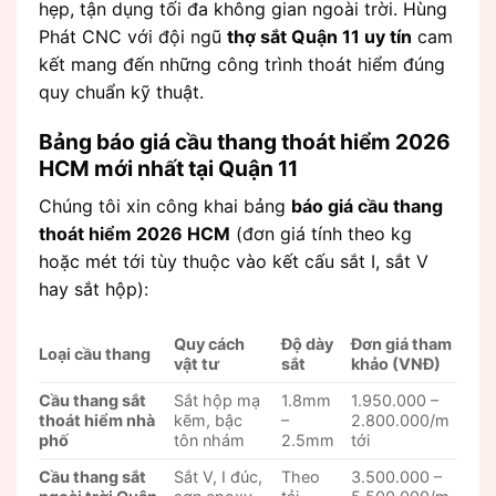
hẹp, tận dụng tối đa không gian ngoài trời. Hùng
Phát CNC với đội ngũ
thợ sắt Quận 11 uy tín
cam
kết mang đến những công trình thoát hiểm đúng
quy chuẩn kỹ thuật.
Bảng báo giá cầu thang thoát hiểm 2026
HCM mới nhất tại Quận 11
Chúng tôi xin công khai bảng
báo giá cầu thang
thoát hiểm 2026 HCM
(đơn giá tính theo kg
hoặc mét tới tùy thuộc vào kết cấu sắt I, sắt V
hay sắt hộp):
Quy cách
Độ dày
Đơn giá tham
Loại cầu thang
vật tư
sắt
khảo (VNĐ)
Cầu thang sắt
Sắt hộp mạ
1.8mm
1.950.000 –
thoát hiểm nhà
kẽm, bậc
–
2.800.000/m
phố
tôn nhám
2.5mm
tới
Cầu thang sắt
Sắt V, I đúc,
Theo
3.500.000 –