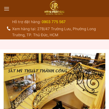
Bỏ
qua
nội
dung
Hỗ trợ đặt hàng:
0903 775 567
Xem hàng tại: 27B/47 Trường Lưu, Phường Long
Trường, TP. Thủ Đức, HCM