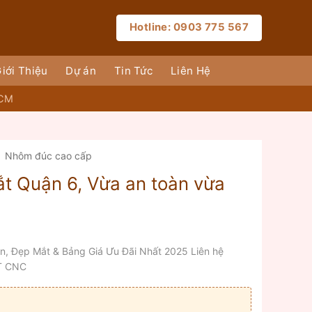
Hotline: 0903 775 567
iới Thiệu
Dự án
Tin Tức
Liên Hệ
HCM
Nhôm đúc cao cấp
ắt Quận 6, Vừa an toàn vừa
n, Đẹp Mắt & Bảng Giá Ưu Đãi Nhất 2025 Liên hệ
T CNC