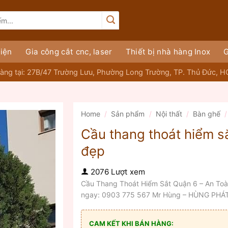
iện
Gia công cắt cnc, laser
Thiết bị nhà hàng Inox
G
àng tại: 27B/47 Trường Lưu, Phường Long Trường, TP. Thủ Đức, 
Home
/
Sản phẩm
/
Nội thất
/
Bàn ghế
/
Cầu thang thoát hiểm s
đẹp
2076 Lượt xem
Cầu Thang Thoát Hiểm Sắt Quận 6 – An Toà
ngay: 0903 775 567 Mr Hùng – HÙNG PHÁ
CAM KẾT KHI BÁN HÀNG: