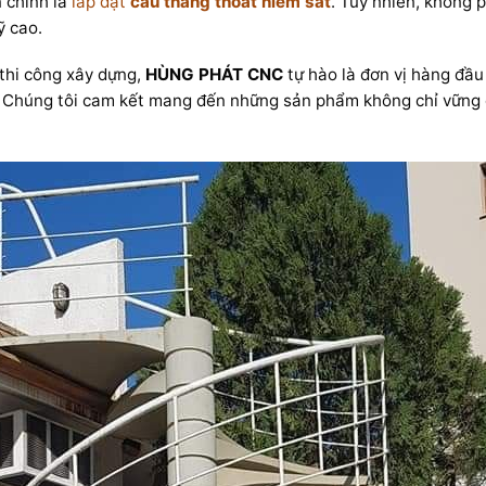
 chính là
lắp đặt
cầu thang thoát hiểm sắt
. Tuy nhiên, không 
ỹ cao.
 thi công xây dựng,
HÙNG PHÁT CNC
tự hào là đơn vị hàng đầu
. Chúng tôi cam kết mang đến những sản phẩm không chỉ vững ch