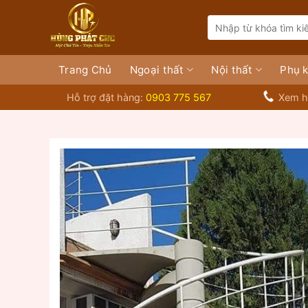
Bỏ
Search
qua
for:
nội
dung
Trang Chủ
Ngoại thất
Nội thất
Phụ k
Hỗ trợ đặt hàng:
0903 775 567
Xem h