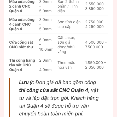
Mẫu cửa cổng
3.0mm
Sơn 2 thành
2.550.000 –
2 cánh CNC
–
phần / Tĩnh
3.850.000
Quận 4
5.0mm
điện
Mẫu cửa cổng
3.0mm
Sơn tĩnh điện
2.750.000 –
4 cánh CNC
–
cao cấp
4.250.000
Quận 4
5.0mm
Cắt Laser,
6.0mm
Cửa cổng sắt
sơn giả
4.500.000 –
–
CNC biệt thự
đồng/nhũ
7.500.000
10.0mm
vàng
Thi công hàng
2.0mm
Theo mẫu
1.850.000 –
rào sắt CNC
–
hoa văn
2.650.000
Quận 4
4.0mm
Lưu ý:
Đơn giá đã bao gồm công
thi công cửa sắt CNC Quận 4
, vật
tư và lắp đặt trọn gói. Khách hàng
tại Quận 4 sẽ được hỗ trợ vận
chuyển hoàn toàn miễn phí.