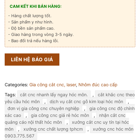
CAM KẾT KHI BÁN HÀNG:
- Hàng chất lượng tốt.
- Sản phẩm y như hình.
- Độ bền sản phẩm cao.
- Giao hàng trong vòng 3-5 ngày.
- Bao đổi trả nếu hàng lỗi.
LIÊN HỆ BÁO GIÁ
Categories:
Gia công cắt cnc, laser
,
Nhôm đúc cao cấp
Tags:
cắt cnc nhanh lấy ngay hóc môn.
,
cắt khắc cnc theo
yêu cầu hóc môn
,
dịch vụ cắt cnc gỗ kim loại hóc môn
,
đơn vị gia công cnc chuyên nghiệp
,
gia công cnc độ chính
xác cao
,
gia công cnc giá rẻ hóc môn
,
nhận cắt cnc
quảng cáo nội thất hóc môn
,
xưởng cắt cnc uy tín tại hóc
môn
,
xưởng cnc chất lượng tphcm
,
xưởng cnc hóc môn
0903.775.567