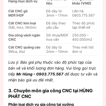
Hạng mục dịch vụ
liệu
khảo (VNĐ)
Cắt CNC gỗ
Độ dày từ
Liên hệ
MDF/HDF
3mm – 17mm
0903.775.567
Cắt CNC kim loại
Độ dày theo
Theo độ phức
(Sắt, Inox, Nhôm)
yêu cầu
tạp thiết kế
Gia công vách ngăn
Gỗ nhựa/MDF
250.000 –
CNC
hoa văn
450.000/m2
Cắt CNC quảng cáo
Độ dày từ
Theo mét tới/
(Mica, Alu)
2mm – 10mm
đơn vị
Lưu ý: Báo giá phụ thuộc vào độ phức tạp của
bản vẽ và khối lượng đơn hàng. Vui lòng gọi trực
tiếp
Mr Hùng – 0903.775.567
để được tư vấn và
nhận báo giá ưu đãi nhất.
3. Chuyên môn gia công CNC tại HÙNG
PHÁT CNC
Phân loại dịch vụ gia công tại xưởng