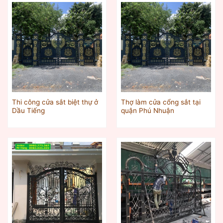
Thi công cửa sắt biệt thự ở
Thợ làm cửa cổng sắt tại
Dầu Tiếng
quận Phú Nhuận