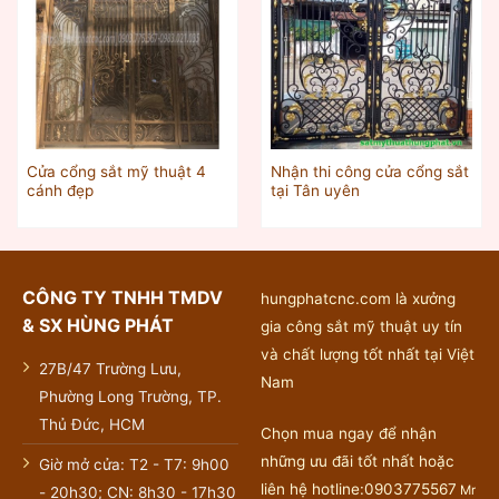
Cửa cổng sắt mỹ thuật 4
Nhận thi công cửa cổng sắt
cánh đẹp
tại Tân uyên
CÔNG TY TNHH TMDV
hungphatcnc.com là xưởng
& SX HÙNG PHÁT
gia công sắt mỹ thuật uy tín
và chất lượng tốt nhất tại Việt
27B/47 Trường Lưu,
Nam
Phường Long Trường, TP.
Thủ Đức, HCM
Chọn mua ngay để nhận
những ưu đãi tốt nhất hoặc
Giờ mở cửa: T2 - T7: 9h00
liên hệ hotline:0903775567
Mr
- 20h30; CN: 8h30 - 17h30