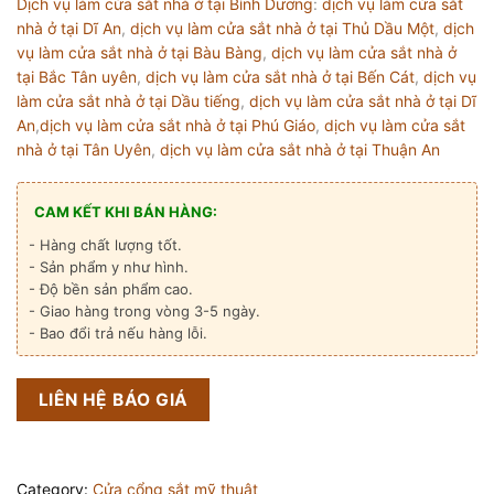
Dịch vụ làm cửa sắt nhà ở tại Bình Dương
:
dịch vụ làm cửa sắt
nhà ở tại Dĩ An
,
dịch vụ làm cửa sắt nhà ở tại Thủ Dầu Một
,
dịch
vụ làm cửa sắt nhà ở tại Bàu Bàng
,
dịch vụ làm cửa sắt nhà ở
tại Bắc Tân uyên
,
dịch vụ làm cửa sắt nhà ở tại Bến Cát
,
dịch vụ
làm cửa sắt nhà ở tại Dầu tiếng
,
dịch vụ làm cửa sắt nhà ở tại Dĩ
An
,
dịch vụ làm cửa sắt nhà ở tại Phú Giáo
,
dịch vụ làm cửa sắt
nhà ở tại Tân Uyên
,
dịch vụ làm cửa sắt nhà ở tại Thuận An
CAM KẾT KHI BÁN HÀNG:
- Hàng chất lượng tốt.
- Sản phẩm y như hình.
- Độ bền sản phẩm cao.
- Giao hàng trong vòng 3-5 ngày.
- Bao đổi trả nếu hàng lỗi.
LIÊN HỆ BÁO GIÁ
Category:
Cửa cổng sắt mỹ thuật