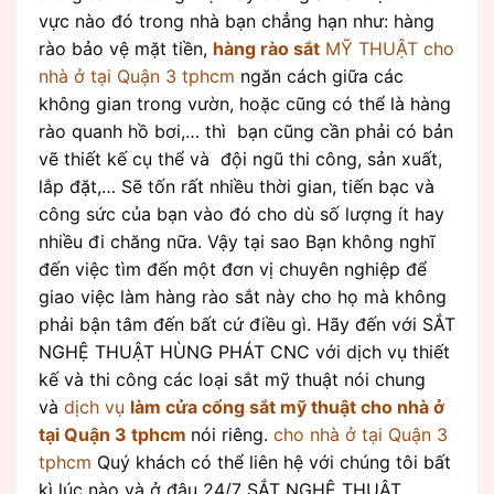
vực nào đó trong nhà bạn chẳng hạn như: hàng
rào bảo vệ mặt tiền,
hàng rào sắt
MỸ THUẬT
cho
nhà ở tại Quận 3 tphcm
ngăn cách giữa các
không gian trong vườn, hoặc cũng có thể là hàng
rào quanh hồ bơi,… thì bạn cũng cần phải có bản
vẽ thiết kế cụ thể và đội ngũ thi công, sản xuất,
lắp đặt,… Sẽ tốn rất nhiều thời gian, tiến bạc và
công sức của bạn vào đó cho dù số lượng ít hay
nhiều đi chăng nữa. Vậy tại sao Bạn không nghĩ
đến việc tìm đến một đơn vị chuyên nghiệp để
giao việc làm hàng rào sắt này cho họ mà không
phải bận tâm đến bất cứ điều gì. Hãy đến với SẮT
NGHỆ THUẬT HÙNG PHÁT CNC với dịch vụ thiết
kế và thi công các loại sắt mỹ thuật nói chung
và
dịch vụ
làm cửa cổng sắt mỹ thuật
cho nhà ở
tại Quận 3 tphcm
nói riêng.
cho nhà ở tại Quận 3
tphcm
Quý khách có thể liên hệ với chúng tôi bất
kì lúc nào và ở đâu 24/7 SẮT NGHỆ THUẬT