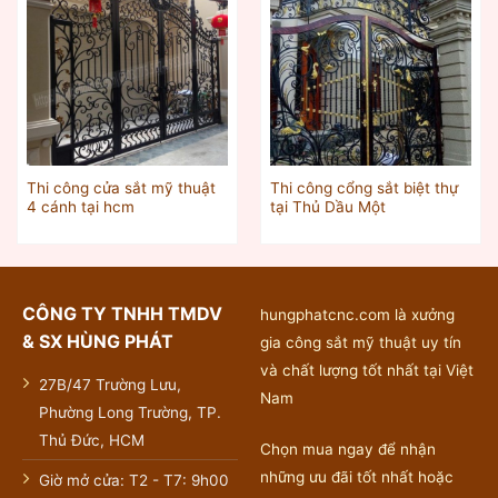
Thi công cửa sắt mỹ thuật
Thi công cổng sắt biệt thự
4 cánh tại hcm
tại Thủ Dầu Một
CÔNG TY TNHH TMDV
hungphatcnc.com là xưởng
& SX HÙNG PHÁT
gia công sắt mỹ thuật uy tín
và chất lượng tốt nhất tại Việt
27B/47 Trường Lưu,
Nam
Phường Long Trường, TP.
Thủ Đức, HCM
Chọn mua ngay để nhận
những ưu đãi tốt nhất hoặc
Giờ mở cửa: T2 - T7: 9h00