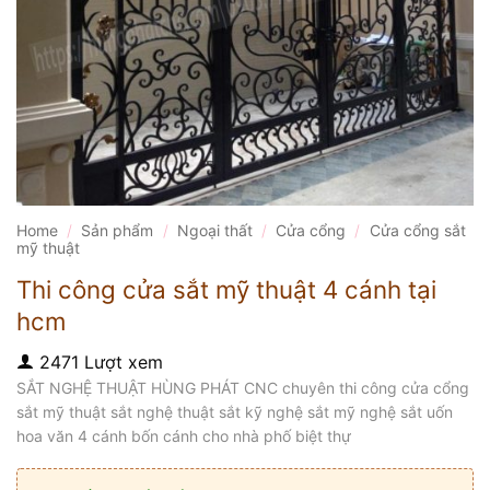
Home
/
Sản phẩm
/
Ngoại thất
/
Cửa cổng
/
Cửa cổng sắt
mỹ thuật
Thi công cửa sắt mỹ thuật 4 cánh tại
hcm
2471 Lượt xem
SẮT NGHỆ THUẬT HÙNG PHÁT CNC chuyên thi công cửa cổng
sắt mỹ thuật sắt nghệ thuật sắt kỹ nghệ sắt mỹ nghệ sắt uốn
hoa văn 4 cánh bốn cánh cho nhà phố biệt thự