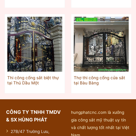
Thi công cổng sắt biệt thự
Thợ thi công cổng cửa sắt
tại Thủ Dầu Một
tại Bàu Bàng
CÔNG TY TNHH TMDV
hungphatcnc.com là xưởng
& SX HÙNG PHÁT
gia công sắt mỹ thuật uy tín
và chất lượng tốt nhất tại Việt
27B/47 Trường Lưu,
Nam