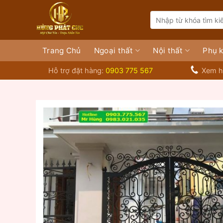
Bỏ
Search
qua
for:
nội
dung
Trang Chủ
Ngoại thất
Nội thất
Phụ k
Hỗ trợ đặt hàng:
0903 775 567
Xem h