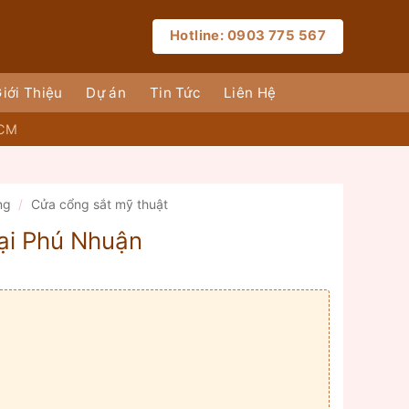
Hotline: 0903 775 567
iới Thiệu
Dự án
Tin Tức
Liên Hệ
HCM
ng
/
Cửa cổng sắt mỹ thuật
tại Phú Nhuận