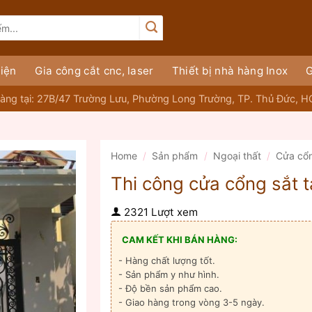
iện
Gia công cắt cnc, laser
Thiết bị nhà hàng Inox
G
àng tại: 27B/47 Trường Lưu, Phường Long Trường, TP. Thủ Đức, 
Home
/
Sản phẩm
/
Ngoại thất
/
Cửa cổ
Thi công cửa cổng sắt 
2321 Lượt xem
CAM KẾT KHI BÁN HÀNG:
- Hàng chất lượng tốt.
- Sản phẩm y như hình.
- Độ bền sản phẩm cao.
- Giao hàng trong vòng 3-5 ngày.