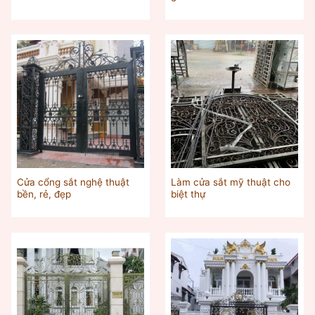
Cửa cổng sắt nghệ thuật
Làm cửa sắt mỹ thuật cho
bền, rẻ, đẹp
biệt thự