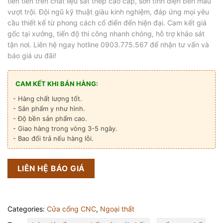
tiên tiến trên chất liệu sắt thép cao cấp, sơn tĩnh điện bền màu
vượt trội. Đội ngũ kỹ thuật giàu kinh nghiệm, đáp ứng mọi yêu
cầu thiết kế từ phong cách cổ điển đến hiện đại. Cam kết giá
gốc tại xưởng, tiến độ thi công nhanh chóng, hỗ trợ khảo sát
tận nơi. Liên hệ ngay hotline 0903.775.567 để nhận tư vấn và
báo giá ưu đãi!
CAM KẾT KHI BÁN HÀNG:
- Hàng chất lượng tốt.
- Sản phẩm y như hình.
- Độ bền sản phẩm cao.
- Giao hàng trong vòng 3-5 ngày.
- Bao đổi trả nếu hàng lỗi.
LIÊN HỆ BÁO GIÁ
Categories:
Cửa cổng CNC
,
Ngoại thất