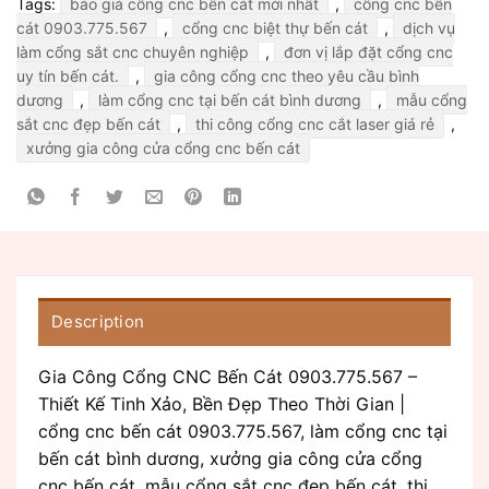
Tags:
báo giá cổng cnc bến cát mới nhất
,
cổng cnc bến
cát 0903.775.567
,
cổng cnc biệt thự bến cát
,
dịch vụ
làm cổng sắt cnc chuyên nghiệp
,
đơn vị lắp đặt cổng cnc
uy tín bến cát.
,
gia công cổng cnc theo yêu cầu bình
dương
,
làm cổng cnc tại bến cát bình dương
,
mẫu cổng
sắt cnc đẹp bến cát
,
thi công cổng cnc cắt laser giá rẻ
,
xưởng gia công cửa cổng cnc bến cát
Description
Gia Công Cổng CNC Bến Cát 0903.775.567 –
Thiết Kế Tinh Xảo, Bền Đẹp Theo Thời Gian |
cổng cnc bến cát 0903.775.567, làm cổng cnc tại
bến cát bình dương, xưởng gia công cửa cổng
cnc bến cát, mẫu cổng sắt cnc đẹp bến cát, thi