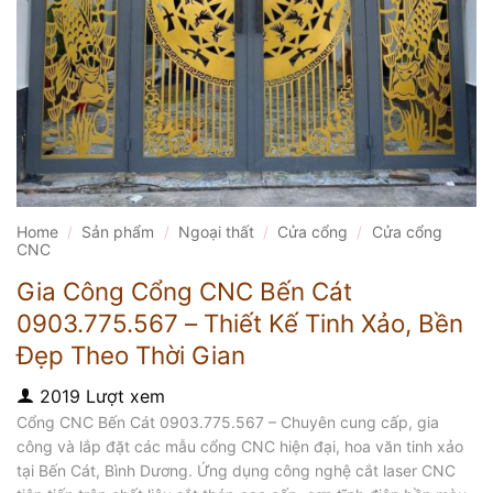
Home
/
Sản phẩm
/
Ngoại thất
/
Cửa cổng
/
Cửa cổng
CNC
Gia Công Cổng CNC Bến Cát
0903.775.567 – Thiết Kế Tinh Xảo, Bền
Đẹp Theo Thời Gian
2019 Lượt xem
Cổng CNC Bến Cát 0903.775.567 – Chuyên cung cấp, gia
công và lắp đặt các mẫu cổng CNC hiện đại, hoa văn tinh xảo
tại Bến Cát, Bình Dương. Ứng dụng công nghệ cắt laser CNC