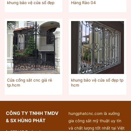
khung bảo vệ cửa sổ đẹp
Hàng Rào 04
Cửa cổng sắt cnc giá rẻ
khung bảo vệ cửa sổ đẹp tp
tp.hcm
hcm
CÔNG TY TNHH TMDV
hungphatcnc.com là xưởng
& SX HÙNG PHÁT
gia công sắt mỹ thuật uy tín
và chất lượng tốt nhất tại Việt