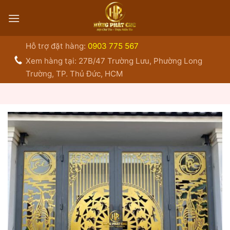
Bỏ
qua
nội
dung
Hỗ trợ đặt hàng:
0903 775 567
Xem hàng tại: 27B/47 Trường Lưu, Phường Long
Trường, TP. Thủ Đức, HCM