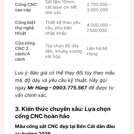
Sắt tấm 10mm,
Cổng CNC
2.700.000 –
cắt laser chi tiết
cao cấp
3.900.000
tinh xảo
Cổng biệt
Thiết kế theo yêu
4.000.000 –
thự nghệ
cầu, phụ kiện
7.500.000
thuật
nhập khẩu
Cửa cổng
Tùy chọn độ dày
CNC 2
Liên hệ Mr
tấm, khung xương
cánh/4
Hùng
sắt hộp
cánh
Lưu ý: Báo giá có thể thay đổi tùy theo mẫu
mã, độ dày và yêu cầu kỹ thuật. Hãy gọi
ngay
Mr Hùng – 0903.775.567
để được tư
vấn chính xác.
3. Kiến thức chuyên sâu: Lựa chọn
cổng CNC hoàn hảo
Mẫu cổng sắt CNC đẹp tại Bến Cát dẫn đầu
xu hướng 2026