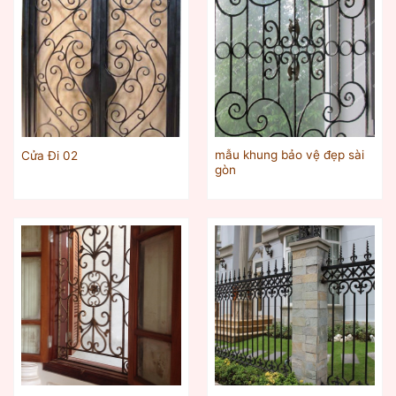
mẫu khung bảo vệ đẹp sài
Cửa Đi 02
gòn