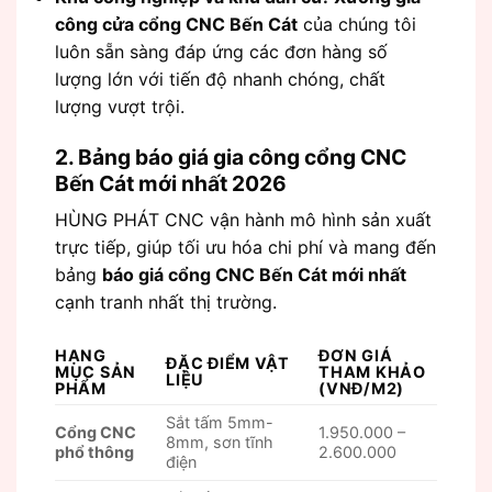
công cửa cổng CNC Bến Cát
của chúng tôi
luôn sẵn sàng đáp ứng các đơn hàng số
lượng lớn với tiến độ nhanh chóng, chất
lượng vượt trội.
2. Bảng báo giá gia công cổng CNC
Bến Cát mới nhất 2026
HÙNG PHÁT CNC vận hành mô hình sản xuất
trực tiếp, giúp tối ưu hóa chi phí và mang đến
bảng
báo giá cổng CNC Bến Cát mới nhất
cạnh tranh nhất thị trường.
HẠNG
ĐƠN GIÁ
ĐẶC ĐIỂM VẬT
MỤC SẢN
THAM KHẢO
LIỆU
PHẨM
(VNĐ/M2)
Sắt tấm 5mm-
Cổng CNC
1.950.000 –
8mm, sơn tĩnh
phổ thông
2.600.000
điện