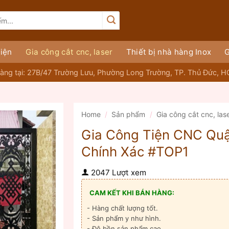
iện
Gia công cắt cnc, laser
Thiết bị nhà hàng Inox
G
àng tại: 27B/47 Trường Lưu, Phường Long Trường, TP. Thủ Đức, 
Home
/
Sản phẩm
/
Gia công cắt cnc, las
Gia Công Tiện CNC Quậ
Chính Xác #TOP1
2047 Lượt xem
CAM KẾT KHI BÁN HÀNG:
- Hàng chất lượng tốt.
- Sản phẩm y như hình.
- Độ bền sản phẩm cao.