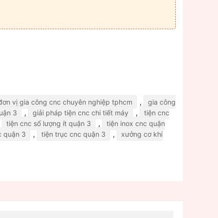
đơn vị gia công cnc chuyên nghiệp tphcm
,
gia công
quận 3
,
giải pháp tiện cnc chi tiết máy
,
tiện cnc
,
tiện cnc số lượng ít quận 3
,
tiện inox cnc quận
c quận 3
,
tiện trục cnc quận 3
,
xưởng cơ khí