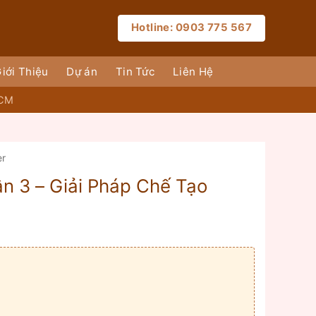
Hotline: 0903 775 567
iới Thiệu
Dự án
Tin Tức
Liên Hệ
HCM
er
n 3 – Giải Pháp Chế Tạo