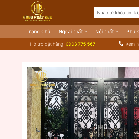
Bỏ
Search
qua
for:
nội
dung
Trang Chủ
Ngoại thất
Nội thất
Phụ k
Hỗ trợ đặt hàng:
0903 775 567
Xem h