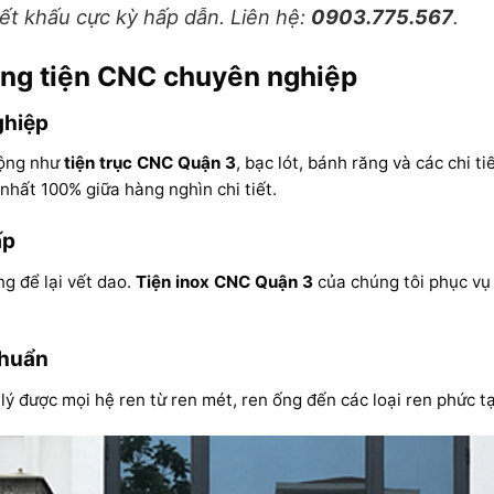
ết khấu cực kỳ hấp dẫn. Liên hệ:
0903.775.567
.
ông tiện CNC chuyên nghiệp
ghiệp
động như
tiện trục CNC Quận 3
, bạc lót, bánh răng và các chi t
hất 100% giữa hàng nghìn chi tiết.
ấp
g để lại vết dao.
Tiện inox CNC Quận 3
của chúng tôi phục vụ 
chuẩn
ý được mọi hệ ren từ ren mét, ren ống đến các loại ren phức tạp