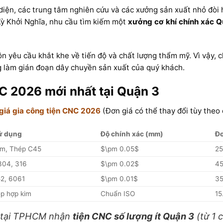
diện, các trung tâm nghiên cứu và các xưởng sản xuất nhỏ đòi 
ỳ Khởi Nghĩa, nhu cầu tìm kiếm một
xưởng cơ khí chính xác Q
 yêu cầu khắt khe về tiến độ và chất lượng thẩm mỹ. Vì vậy, 
 làm gián đoạn dây chuyền sản xuất của quý khách.
NC 2026 mới nhất tại Quận 3
giá gia công tiện CNC 2026
(Đơn giá có thể thay đổi tùy theo 
sử dụng
Độ chính xác (mm)
Đơ
ẽm, Thép C45
$\pm 0.05$
25
 304, 316
$\pm 0.02$
45
2, 6061
$\pm 0.01$
35
p hợp kim
Chuẩn ISO
15
i tại TPHCM nhận
tiện CNC số lượng ít Quận 3
(từ 1 