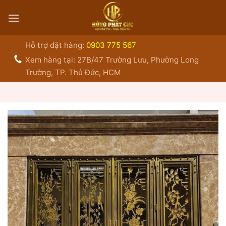
Bỏ
qua
nội
dung
Hỗ trợ đặt hàng:
0903 775 567
Xem hàng tại: 27B/47 Trường Lưu, Phường Long
Trường, TP. Thủ Đức, HCM