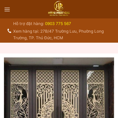
Bỏ
qua
nội
dung
Hỗ trợ đặt hàng:
0903 775 567
Xem hàng tại: 27B/47 Trường Lưu, Phường Long
Trường, TP. Thủ Đức, HCM