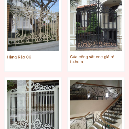
Cửa cổng sắt cnc giá rẻ
Hàng Rào 06
tp.hcm