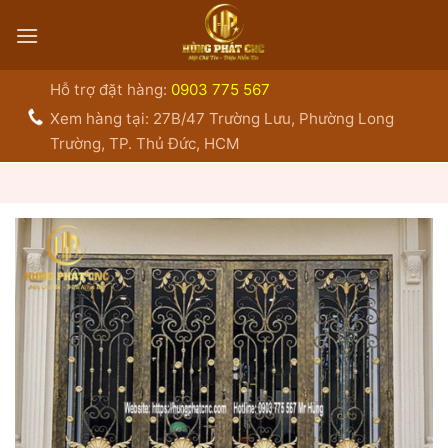
Bỏ
qua
nội
dung
Hỗ trợ đặt hàng:
0903 775 567
Xem hàng tại: 27B/47 Trường Lưu, Phường Long
Trường, TP. Thủ Đức, HCM