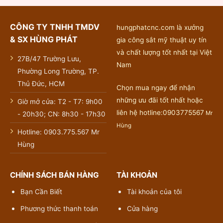
CÔNG TY TNHH TMDV
hungphatcnc.com là xưởng
& SX HÙNG PHÁT
gia công sắt mỹ thuật uy tín
và chất lượng tốt nhất tại Việt
27B/47 Trường Lưu,
Nam
Phường Long Trường, TP.
Thủ Đức, HCM
Chọn mua ngay để nhận
những ưu đãi tốt nhất hoặc
Giờ mở cửa: T2 - T7: 9h00
liên hệ hotline:0903775567
Mr
- 20h30; CN: 8h30 - 17h30
Hùng
Hotline: 0903.775.567 Mr
Hùng
CHÍNH SÁCH BÁN HÀNG
TÀI KHOẢN
Bạn Cần Biết
Tài khoản của tôi
Phương thức thanh toán
Cửa hàng