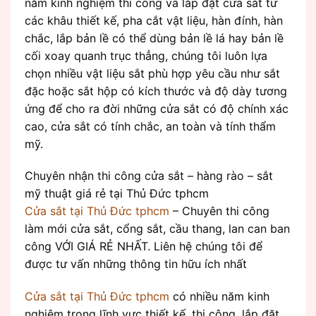
năm kinh nghiệm thi công và lắp đặt cửa sắt từ
các khâu thiết kế, pha cắt vật liệu, hàn đính, hàn
chắc, lắp bản lề có thể dùng bản lề lá hay bản lề
cối xoay quanh trục thẳng, chúng tôi luôn lựa
chọn nhiều vật liệu sắt phù hợp yêu cầu như sắt
đặc hoặc sắt hộp có kích thước và độ dày tương
ứng để cho ra đời những cửa sắt có độ chính xác
cao, cửa sắt có tính chắc, an toàn và tính thẩm
mỹ.
Chuyên nhận thi công cửa sắt – hàng rào – sắt
mỹ thuật giá rẻ tại Thủ Đức tphcm
Cửa sắt tại Thủ Đức tphcm
– Chuyên thi công
làm mới cửa sắt, cổng sắt, cầu thang, lan can ban
công VỚI GIÁ RẺ NHẤT. Liên hệ chúng tôi để
được tư vấn những thông tin hữu ích nhất
Cửa sắt tại Thủ Đức tphcm
có nhiều năm kinh
nghiệm trong lĩnh vực thiết kế, thi công, lắp đặt