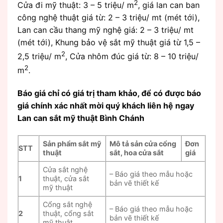
2
Cửa đi mỹ thuật: 3 – 5 triệu/ m
, giá lan can ban
công nghệ thuật giá từ: 2 – 3 triệu/ mt (mét tới),
Lan can cầu thang mỹ nghệ giá: 2 – 3 triệu/ mt
(mét tới), Khung bảo vệ sắt mỹ thuật giá từ 1,5 –
2
2,5 triệu/ m
, Cửa nhôm đúc giá từ: 8 – 10 triệu/
2
m
.
Báo giá chỉ có giá trị tham khảo, để có được báo
giá chính xác nhất mời quý khách liên hệ ngay
Lan can sắt mỹ thuật Bình Chánh
Sản phẩm sắt mỹ
Mô tả sản cửa cổng
Đơn
STT
thuật
sắt, hoa cửa sắt
giá
Cửa sắt nghệ
– Báo giá theo mẫu hoặc
1
thuật, cửa sắt
bản vẽ thiết kế
mỹ thuật
Cổng sắt nghệ
– Báo giá theo mẫu hoặc
2
thuật, cổng sắt
bản vẽ thiết kế
mỹ thuật