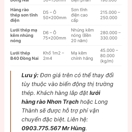
Hàng rào
Sơn tĩnh
D5 – Ô
215.000 –
thép sơn tĩnh
điện cao
50x200mm
250.000
điện
cấp
Lưới thép mạ
Nhúng kẽm
D6 – Ô
280.000 –
kẽm nhúng
nóng (Bền
75x200mm
330.000
nóng
20 năm)
45.000 –
Lưới thép
Khổ 1m2 –
Mạ kẽm
80.000
B40 Đồng Nai
2m4
chính hãng
(kg/m)
Lưu ý:
Đơn giá trên có thể thay đổi
tùy thuộc vào biến động thị trường
thép. Khách hàng lắp đặt
lưới
hàng rào Nhơn Trạch
hoặc Long
Thành sẽ được hỗ trợ phí vận
chuyển đặc biệt. Liên hệ:
0903.775.567 Mr Hùng
.