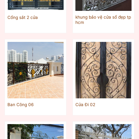
khung bảo vệ cửa sổ đẹp tp
Cổng sắt 2 cửa
hcm
Ban Công 06
Cửa Đi 02