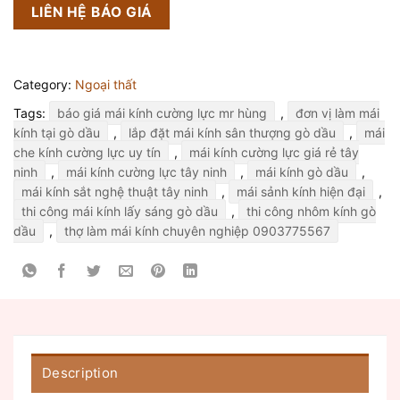
LIÊN HỆ BÁO GIÁ
Category:
Ngoại thất
Tags:
báo giá mái kính cường lực mr hùng
,
đơn vị làm mái
kính tại gò dầu
,
lắp đặt mái kính sân thượng gò dầu
,
mái
che kính cường lực uy tín
,
mái kính cường lực giá rẻ tây
ninh
,
mái kính cường lực tây ninh
,
mái kính gò dầu
,
mái kính sắt nghệ thuật tây ninh
,
mái sảnh kính hiện đại
,
thi công mái kính lấy sáng gò dầu
,
thi công nhôm kính gò
dầu
,
thợ làm mái kính chuyên nghiệp 0903775567
Description