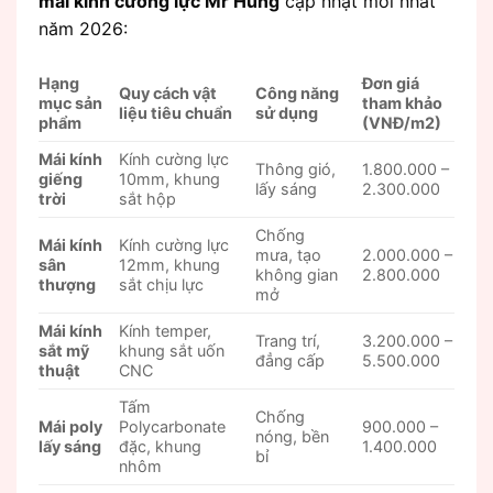
mái kính cường lực Mr Hùng
cập nhật mới nhất
năm 2026:
Hạng
Đơn giá
Quy cách vật
Công năng
mục sản
tham khảo
liệu tiêu chuẩn
sử dụng
phẩm
(VNĐ/m2)
Mái kính
Kính cường lực
Thông gió,
1.800.000 –
giếng
10mm, khung
lấy sáng
2.300.000
trời
sắt hộp
Chống
Mái kính
Kính cường lực
mưa, tạo
2.000.000 –
sân
12mm, khung
không gian
2.800.000
thượng
sắt chịu lực
mở
Mái kính
Kính temper,
Trang trí,
3.200.000 –
sắt mỹ
khung sắt uốn
đẳng cấp
5.500.000
thuật
CNC
Tấm
Chống
Mái poly
Polycarbonate
900.000 –
nóng, bền
lấy sáng
đặc, khung
1.400.000
bỉ
nhôm