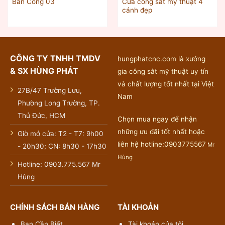
Cửa cổng sắt mỹ thuật 4
Ban Công 03
cánh đẹp
CÔNG TY TNHH TMDV
hungphatcnc.com là xưởng
& SX HÙNG PHÁT
gia công sắt mỹ thuật uy tín
và chất lượng tốt nhất tại Việt
27B/47 Trường Lưu,
Nam
Phường Long Trường, TP.
Thủ Đức, HCM
Chọn mua ngay để nhận
những ưu đãi tốt nhất hoặc
Giờ mở cửa: T2 - T7: 9h00
liên hệ hotline:0903775567
Mr
- 20h30; CN: 8h30 - 17h30
Hùng
Hotline: 0903.775.567 Mr
Hùng
CHÍNH SÁCH BÁN HÀNG
TÀI KHOẢN
Bạn Cần Biết
Tài khoản của tôi