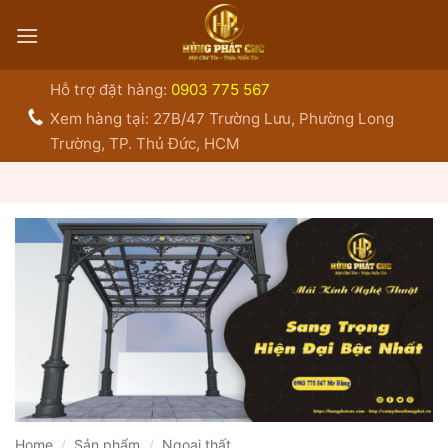
Bỏ
qua
nội
dung
Hỗ trợ đặt hàng:
0903 775 567
Xem hàng tại: 27B/47 Trường Lưu, Phường Long
Trường, TP. Thủ Đức, HCM
Home
/
Sản phẩm
/
Ngoại thất