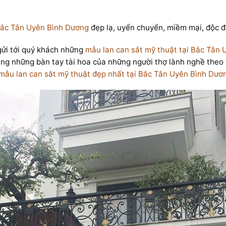
 Bắc Tân Uyên Bình Dương
đẹp lạ, uyển chuyển, miềm mại, độc 
i tới quý khách những
mẫu lan can sắt mỹ thuật tại Bắc Tân
ằng những bàn tay tài hoa của những người thợ lành nghề theo t
mẫu lan can sắt mỹ thuật đẹp nhất tại Bắc Tân Uyên Bình Dươ