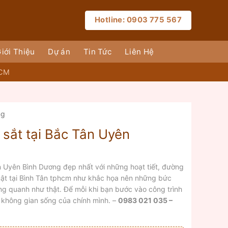
Hotline: 0903 775 567
iới Thiệu
Dự án
Tin Tức
Liên Hệ
HCM
ng
 sắt tại Bắc Tân Uyên
n Uyên Bình Dương đẹp nhất với những hoạt tiết, đường
uật tại Bình Tân tphcm như khắc họa nên những bức
ng quanh như thật. Để mỗi khi bạn bước vào công trình
g không gian sống của chính mình. –
0983 021 035 –