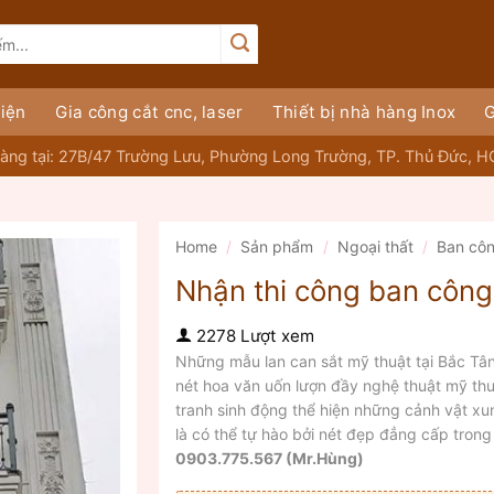
iện
Gia công cắt cnc, laser
Thiết bị nhà hàng Inox
G
àng tại: 27B/47 Trường Lưu, Phường Long Trường, TP. Thủ Đức, 
Home
/
Sản phẩm
/
Ngoại thất
/
Ban cô
Nhận thi công ban công
2278 Lượt xem
Những mẫu lan can sắt mỹ thuật tại Bắc Tâ
nét hoa văn uốn lượn đầy nghệ thuật mỹ th
tranh sinh động thể hiện những cảnh vật xu
là có thể tự hào bởi nét đẹp đẳng cấp tron
0903.775.567 (Mr.Hùng)