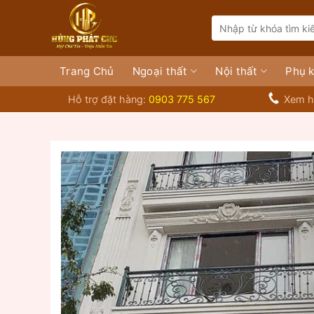
Bỏ
Search
qua
for:
nội
dung
Trang Chủ
Ngoại thất
Nội thất
Phụ k
Hỗ trợ đặt hàng:
0903 775 567
Xem h