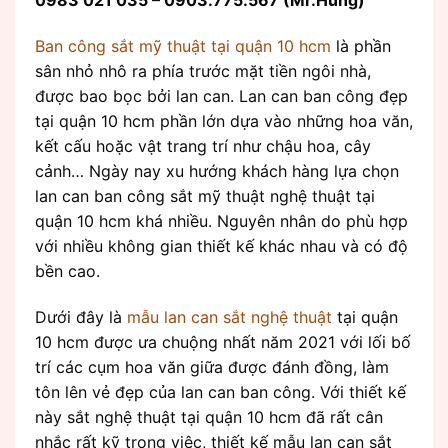
0983 021 035 – 0903.775.567 (Mr.Hùng)
Ban công sắt mỹ thuật tại quận 10 hcm
là phần
sân nhỏ nhô ra phía trước mặt tiền ngôi nhà,
được bao bọc bởi lan can. Lan can ban công đẹp
tại quận 10 hcm phần lớn dựa vào những hoa văn,
kết cấu hoặc vật trang trí như chậu hoa, cây
cảnh… Ngày nay xu hướng khách hàng lựa chọn
lan can ban công sắt mỹ thuật nghệ thuật tại
quận 10 hcm khá nhiều. Nguyên nhân do phù hợp
với nhiều không gian thiết kế khác nhau và có độ
bền cao.
Dưới đây là
mẫu lan can sắt nghệ thuật
tại quận
10 hcm được ưa chuộng nhất năm 2021 với lối bố
trí các cụm hoa văn giữa được đánh đồng, làm
tôn lên vẻ đẹp của lan can ban công. Với thiết kế
này sắt nghệ thuật tại quận 10 hcm đã rất cân
nhắc rất kỹ trong việc, thiết kế mẫu lan can sắt