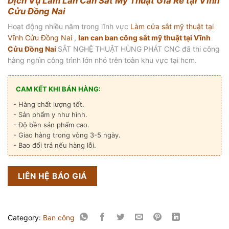
Dịch Vụ Làm Lan Can Sắt Mỹ Thuật Giá Rẻ tại Vĩnh
Cửu Đồng Nai
Hoạt động nhiều năm trong lĩnh vực
Làm cửa sắt mỹ thuật tại
Vĩnh Cửu Đồng Nai
,
lan can ban công sắt mỹ thuật tại Vĩnh
Cửu Đồng Nai
SẮT NGHỆ THUẬT HÙNG PHÁT CNC đã thi công
hàng nghìn công trình lớn nhỏ trên toàn khu vực tại hcm.
CAM KẾT KHI BÁN HÀNG:
- Hàng chất lượng tốt.
- Sản phẩm y như hình.
- Độ bền sản phẩm cao.
- Giao hàng trong vòng 3-5 ngày.
- Bao đổi trả nếu hàng lỗi.
LIÊN HỆ BÁO GIÁ
Category:
Ban công