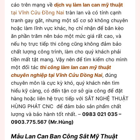
cáo trên mạng về
dịch vụ làm lan can mỹ thuật
tại Vĩnh Cửu Đồng Nai
tràn lan và có tính cạnh
tranh gay gắt, nhưng một số cơ sở không chuyên
hoặc làm lĩnh vực khác, họ chỉ nhận để bắn kèo
ăn phần trăm nên báo một mức giá rất cao, và
nếu họ trực tiếp thi công cũng không đảm bảo
chất lượng công trình, làm cho quý khách phải
tiền mất tật mang. Vậy nên để tìm kiếm cho mình
một đối tác
thi công làm lan can mỹ thuật
chuyên nghiệp tại Vĩnh Cửu Đồng Nai
, đúng
chuyên môn là cực kỳ khó, quý khách nên tìm
hiểu kỹ càng, có đến tận cơ sở gia công để đặt
hàng hoặc liên hệ trực tiếp với SẮT NGHỆ THUẬT
HÙNG PHÁT CNC để đảm bảo sản phẩm chất
lượng và bảo hành tốt nhất. –
0983 021 035 –
0903.775.567 (Mr.Hùng)
Mẫu Lan Can Ban Công
Sắt
Mỹ
Thuật