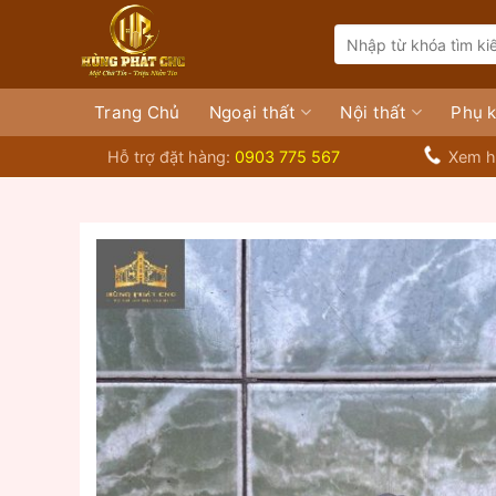
Bỏ
Search
qua
for:
nội
dung
Trang Chủ
Ngoại thất
Nội thất
Phụ k
Hỗ trợ đặt hàng:
0903 775 567
Xem h