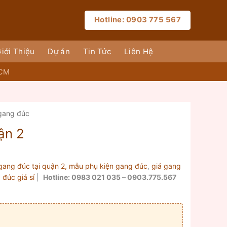
Hotline: 0903 775 567
iới Thiệu
Dự án
Tin Tức
Liên Hệ
HCM
 gang đúc
ận 2
gang đúc tại quận 2,
mẫu phụ kiện gang đúc
,
giá gang
đúc giá sỉ
|
Hotline: 0983 021 035 – 0903.775.567