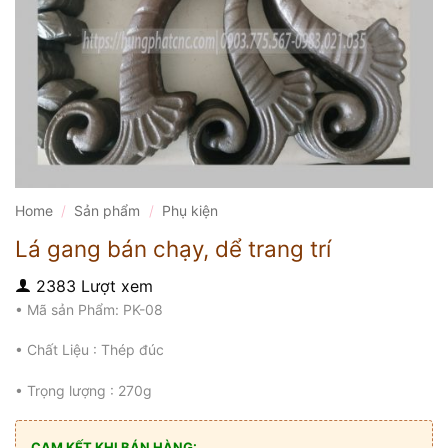
Home
/
Sản phẩm
/
Phụ kiện
Lá gang bán chạy, dể trang trí
2383 Lượt xem
• Mã sản Phẩm: PK-08
• Chất Liệu : Thép đúc
• Trọng lượng : 270g
CAM KẾT KHI BÁN HÀNG: