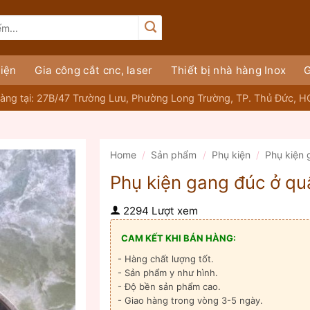
iện
Gia công cắt cnc, laser
Thiết bị nhà hàng Inox
G
àng tại: 27B/47 Trường Lưu, Phường Long Trường, TP. Thủ Đức, 
Home
/
Sản phẩm
/
Phụ kiện
/
Phụ kiện
Phụ kiện gang đúc ở qu
2294 Lượt xem
CAM KẾT KHI BÁN HÀNG:
- Hàng chất lượng tốt.
- Sản phẩm y như hình.
- Độ bền sản phẩm cao.
- Giao hàng trong vòng 3-5 ngày.