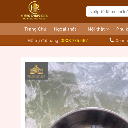
Bỏ
Search
qua
for:
nội
dung
Trang Chủ
Ngoại thất
Nội thất
Phụ k
Hỗ trợ đặt hàng:
0903 775 567
Xem h