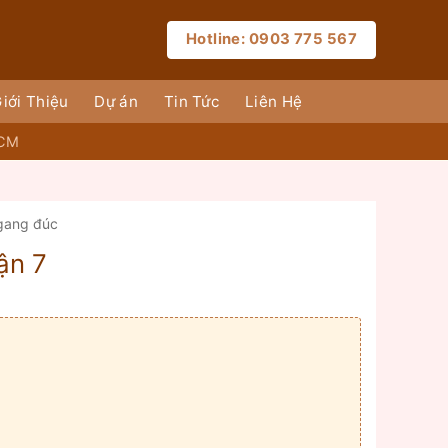
Hotline: 0903 775 567
iới Thiệu
Dự án
Tin Tức
Liên Hệ
HCM
 gang đúc
ận 7