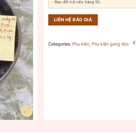
- Bao đổi trả nếu hàng lỗi.
LIÊN HỆ BÁO GIÁ
Categories:
Phụ kiện
,
Phụ kiện gang đúc