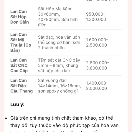
Sắt Hộp Mạ Kẽm
Lan Can
30x60mm,
950.000–
Sắt Hộp
40x80mm. Sơn tĩnh
1.300.000
Đơn Giản
điện.
Lan Can
Sắt đặc, hoa văn uốn
Sắt Mỹ
1.600.000–
thủ công cơ bản, sơn
Thuật (Cơ
2.500.000
2 thành phần.
Bản)
Lan Can
Tấm sắt cắt CNC dày
2.800.000–
Sắt CNC
5mm – 8mm, Khung
3.800.000
Cao Cấp
sắt hộp chịu lực.
Lan Can
Sắt vuông đặc
1.400.000–
Sắt Đặc
14x14mm, 16x16mm,
2.000.000
Cầu Thang
sơn epoxy chống gỉ.
Lưu ý:
Giá trên chỉ mang tính chất tham khảo, có thể
thay đổi tùy thuộc vào độ phức tạp của hoa văn,