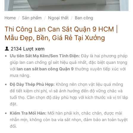
Home
/
Sản phẩm
/
Ngoại thất
/
Ban công
Thi Công Lan Can Sắt Quận 9 HCM |
Mẫu Đẹp, Bền, Giá Rẻ Tại Xưởng
2134 Lượt xem
Ưu tiên Sắt Mạ Kẽm/Sơn Tĩnh Điện:
Đây là hai phương pháp
giúp lan can chống gỉ sét hiệu quả nhất, đặc biệt quan trọng
với
lan can sắt ban công Quận 9
thường xuyên tiếp xúc với
mưa nắng.
Độ Dày Thép Phù Hợp:
Không nên chọn vật liệu quá mỏng
để tiết kiệm chi phí, vì sẽ ảnh hưởng đến độ vững chắc và
tuổi thọ. Cần chọn độ dày phù hợp với kích thước và vị trí lắp
đặt.
Kiểm Tra Mối Hàn:
Mối hàn phải kín, chắc chắn, được mài
nhẵn mịn, không còn ba via sắt nhọn, đảm bảo an toàn tuyệt
đối.