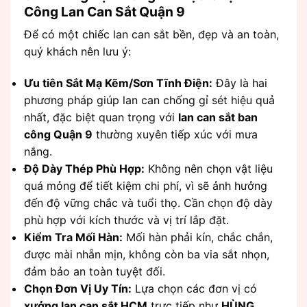
Công Lan Can Sắt Quận 9
Để có một chiếc lan can sắt bền, đẹp và an toàn,
quý khách nên lưu ý:
Ưu tiên Sắt Mạ Kẽm/Sơn Tĩnh Điện:
Đây là hai
phương pháp giúp lan can chống gỉ sét hiệu quả
nhất, đặc biệt quan trọng với
lan can sắt ban
công Quận 9
thường xuyên tiếp xúc với mưa
nắng.
Độ Dày Thép Phù Hợp:
Không nên chọn vật liệu
quá mỏng để tiết kiệm chi phí, vì sẽ ảnh hưởng
đến độ vững chắc và tuổi thọ. Cần chọn độ dày
phù hợp với kích thước và vị trí lắp đặt.
Kiểm Tra Mối Hàn:
Mối hàn phải kín, chắc chắn,
được mài nhẵn mịn, không còn ba via sắt nhọn,
đảm bảo an toàn tuyệt đối.
Chọn Đơn Vị Uy Tín:
Lựa chọn các đơn vị có
xưởng lan can sắt HCM
trực tiếp như
HÙNG