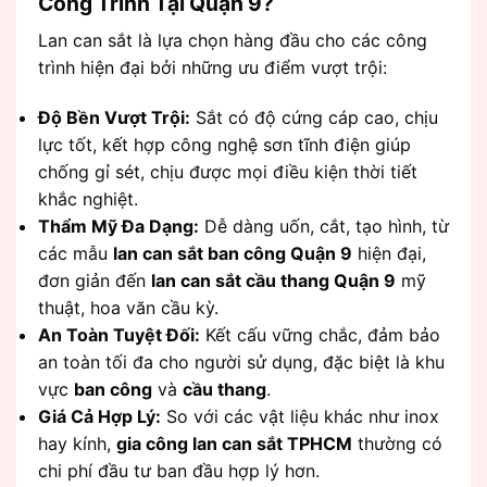
Công Trình Tại Quận 9?
Lan can sắt là lựa chọn hàng đầu cho các công
trình hiện đại bởi những ưu điểm vượt trội:
Độ Bền Vượt Trội:
Sắt có độ cứng cáp cao, chịu
lực tốt, kết hợp công nghệ sơn tĩnh điện giúp
chống gỉ sét, chịu được mọi điều kiện thời tiết
khắc nghiệt.
Thẩm Mỹ Đa Dạng:
Dễ dàng uốn, cắt, tạo hình, từ
các mẫu
lan can sắt ban công Quận 9
hiện đại,
đơn giản đến
lan can sắt cầu thang Quận 9
mỹ
thuật, hoa văn cầu kỳ.
An Toàn Tuyệt Đối:
Kết cấu vững chắc, đảm bảo
an toàn tối đa cho người sử dụng, đặc biệt là khu
vực
ban công
và
cầu thang
.
Giá Cả Hợp Lý:
So với các vật liệu khác như inox
hay kính,
gia công lan can sắt TPHCM
thường có
chi phí đầu tư ban đầu hợp lý hơn.