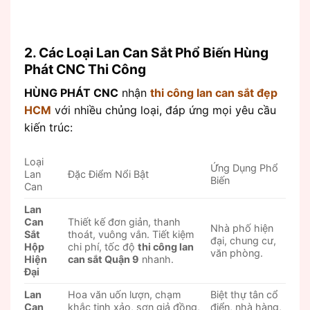
2. Các Loại Lan Can Sắt Phổ Biến Hùng
Phát CNC Thi Công
HÙNG PHÁT CNC
nhận
thi công lan can sắt đẹp
HCM
với nhiều chủng loại, đáp ứng mọi yêu cầu
kiến trúc:
Loại
Ứng Dụng Phổ
Lan
Đặc Điểm Nổi Bật
Biến
Can
Lan
Can
Thiết kế đơn giản, thanh
Nhà phố hiện
Sắt
thoát, vuông vắn. Tiết kiệm
đại, chung cư,
Hộp
chi phí, tốc độ
thi công lan
văn phòng.
Hiện
can sắt Quận 9
nhanh.
Đại
Lan
Hoa văn uốn lượn, chạm
Biệt thự tân cổ
Can
khắc tinh xảo, sơn giả đồng,
điển, nhà hàng,