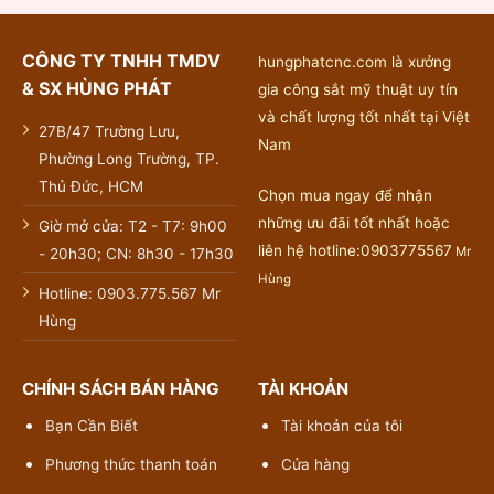
CÔNG TY TNHH TMDV
hungphatcnc.com là xưởng
& SX HÙNG PHÁT
gia công sắt mỹ thuật uy tín
và chất lượng tốt nhất tại Việt
27B/47 Trường Lưu,
Nam
Phường Long Trường, TP.
Thủ Đức, HCM
Chọn mua ngay để nhận
những ưu đãi tốt nhất hoặc
Giờ mở cửa: T2 - T7: 9h00
liên hệ hotline:0903775567
Mr
- 20h30; CN: 8h30 - 17h30
Hùng
Hotline: 0903.775.567 Mr
Hùng
CHÍNH SÁCH BÁN HÀNG
TÀI KHOẢN
Bạn Cần Biết
Tài khoản của tôi
Phương thức thanh toán
Cửa hàng