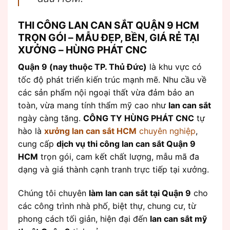
THI CÔNG LAN CAN SẮT QUẬN 9 HCM
TRỌN GÓI – MẪU ĐẸP, BỀN, GIÁ RẺ TẠI
XƯỞNG – HÙNG PHÁT CNC
Quận 9 (nay thuộc TP. Thủ Đức)
là khu vực có
tốc độ phát triển kiến trúc mạnh mẽ. Nhu cầu về
các sản phẩm nội ngoại thất vừa đảm bảo an
toàn, vừa mang tính thẩm mỹ cao như
lan can sắt
ngày càng tăng.
CÔNG TY HÙNG PHÁT CNC
tự
hào là
xưởng lan can sắt HCM
chuyên nghiệp
,
cung cấp
dịch vụ thi công lan can sắt Quận 9
HCM
trọn gói, cam kết chất lượng, mẫu mã đa
dạng và giá thành cạnh tranh trực tiếp tại xưởng.
Chúng tôi chuyên
làm lan can sắt tại Quận 9
cho
các công trình nhà phố, biệt thự, chung cư, từ
phong cách tối giản, hiện đại đến
lan can sắt mỹ