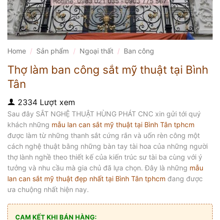
Home
/
Sản phẩm
/
Ngoại thất
/
Ban công
Thợ làm ban công sắt mỹ thuật tại Bình
Tân
2334 Lượt xem
Sau đây SẮT NGHỆ THUẬT HÙNG PHÁT CNC xin gửi tới quý
khách những
mẫu lan can sắt mỹ thuật tại Bình Tân tphcm
được làm từ những thanh sắt cứng rắn và uốn rèn công một
cách nghệ thuật bằng những bàn tay tài hoa của những người
thợ lành nghề theo thiết kế của kiến trúc sư tài ba cùng với ý
tưởng và nhu cầu mà gia chủ đã lựa chọn. Đây là những
mẫu
lan can sắt mỹ thuật đẹp nhất tại Bình Tân tphcm
đang được
ưa chuộng nhất hiện nay.
CAM KẾT KHI BÁN HÀNG: