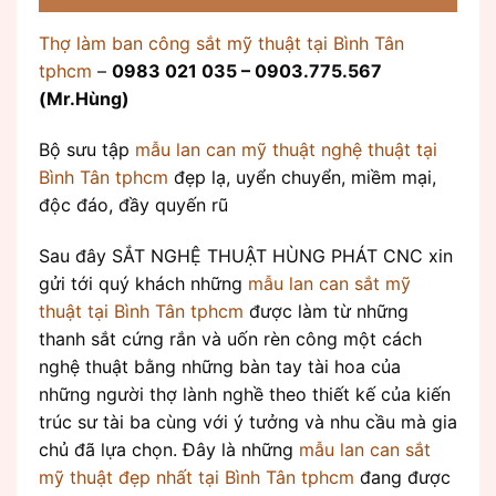
Thợ làm ban công sắt mỹ thuật tại Bình Tân
tphcm
–
0983 021 035 – 0903.775.567
(Mr.Hùng)
Bộ sưu tập
mẫu lan can mỹ thuật nghệ thuật tại
Bình Tân tphcm
đẹp lạ, uyển chuyển, miềm mại,
độc đáo, đầy quyến rũ
Sau đây SẮT NGHỆ THUẬT HÙNG PHÁT CNC xin
gửi tới quý khách những
mẫu lan can sắt mỹ
thuật tại Bình Tân tphcm
được làm từ những
thanh sắt cứng rắn và uốn rèn công một cách
nghệ thuật bằng những bàn tay tài hoa của
những người thợ lành nghề theo thiết kế của kiến
trúc sư tài ba cùng với ý tưởng và nhu cầu mà gia
chủ đã lựa chọn. Đây là những
mẫu lan can sắt
mỹ thuật đẹp nhất tại Bình Tân tphcm
đang được