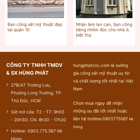
Ban công sắt mỹ thuật đẹp
Nhận làm lan can, ban công
tại quận 10
bằng nhôm đúc cho nhà ở,
biệt thự
CÔNG TY TNHH TMDV
hungphatcnc.com là xưởng
& SX HÙNG PHÁT
gia công sắt mỹ thuật uy tín
và chất lượng tốt nhất tại Việt
27B/47 Trường Lưu,
Nam
Phường Long Trường, TP.
Thủ Đức, HCM
Chọn mua ngay để nhận
những ưu đãi tốt nhất hoặc
Giờ mở cửa: T2 - T7: 9h00
liên hệ hotline:0903775567
Mr
- 20h30; CN: 8h30 - 17h30
Hùng
Hotline: 0903.775.567 Mr
Hùng