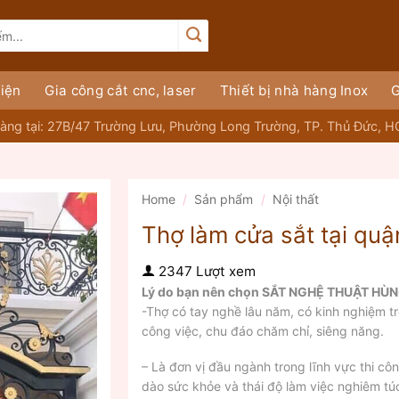
iện
Gia công cắt cnc, laser
Thiết bị nhà hàng Inox
G
àng tại: 27B/47 Trường Lưu, Phường Long Trường, TP. Thủ Đức, 
Home
/
Sản phẩm
/
Nội thất
Thợ làm cửa sắt tại quậ
2347 Lượt xem
Lý do bạn nên chọn SẮT NGHỆ THUẬT HÙ
-Thợ có tay nghề lâu năm, có kinh nghiệm tr
công việc, chu đáo chăm chỉ, siêng năng.
– Là đơn vị đầu ngành trong lĩnh vực thi côn
dào sức khỏe và thái độ làm việc nghiêm tú