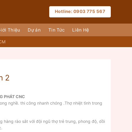
Hotline: 0903 775 567
iới Thiệu
Dự án
Tin Tức
Liên Hệ
HCM
n 2
NG PHÁT CNC
ong nghề. thi công nhanh chóng .Thợ nhiệt tình trong
g hàng rào sắt với đội ngũ thợ trẻ trung, phong độ, dồi
c.