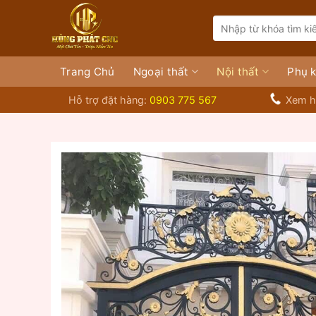
Bỏ
Search
qua
for:
nội
dung
Trang Chủ
Ngoại thất
Nội thất
Phụ k
Hỗ trợ đặt hàng:
0903 775 567
Xem h