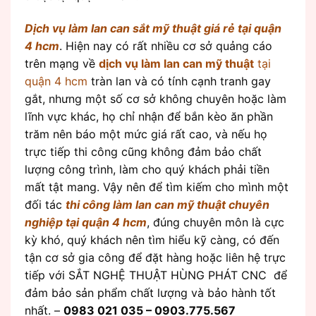
Dịch vụ làm lan can sắt mỹ thuật giá rẻ tại quận
4 hcm
. Hiện nay có rất nhiều cơ sở quảng cáo
trên mạng về
dịch vụ làm lan can mỹ thuật
tại
quận 4 hcm
tràn lan và có tính cạnh tranh gay
gắt, nhưng một số cơ sở không chuyên hoặc làm
lĩnh vực khác, họ chỉ nhận để bắn kèo ăn phần
trăm nên báo một mức giá rất cao, và nếu họ
trực tiếp thi công cũng không đảm bảo chất
lượng công trình, làm cho quý khách phải tiền
mất tật mang. Vậy nên để tìm kiếm cho mình một
đối tác
thi công làm lan can mỹ thuật chuyên
nghiệp tại quận 4 hcm
, đúng chuyên môn là cực
kỳ khó, quý khách nên tìm hiểu kỹ càng, có đến
tận cơ sở gia công để đặt hàng hoặc liên hệ trực
tiếp với SẮT NGHỆ THUẬT HÙNG PHÁT CNC để
đảm bảo sản phẩm chất lượng và bảo hành tốt
nhất. –
0983 021 035 – 0903.775.567