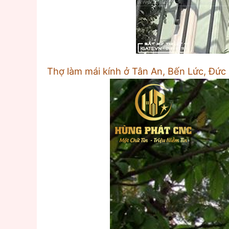
Thợ làm mái kính ở Tân An, Bến Lức, Đức