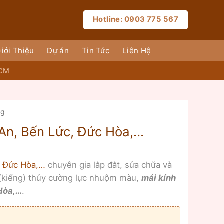
Hotline: 0903 775 567
iới Thiệu
Dự án
Tin Tức
Liên Hệ
HCM
ng
 An, Bến Lức, Đức Hòa,…
, Đức Hòa,…
chuyên gia lắp đắt, sửa chữa và
 (kiếng) thủy cường lực nhuộm màu,
mái kính
 Hòa,…
.