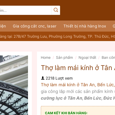
iện
Gia công cắt cnc, laser
Thiết bị nhà hàng Inox
G
àng tại: 27B/47 Trường Lưu, Phường Long Trường, TP. Thủ Đức, 
Home
/
Sản phẩm
/
Ngoại thất
/
Ban cô
Thợ làm mái kính ở Tân
2218 Lượt xem
Thợ làm mái kính ở Tân An, Bến Lức
gia công lắp mới các sản phẩm kính
cường lực ở Tân An, Bến Lức, Đức
CAM KẾT KHI BÁN HÀNG: